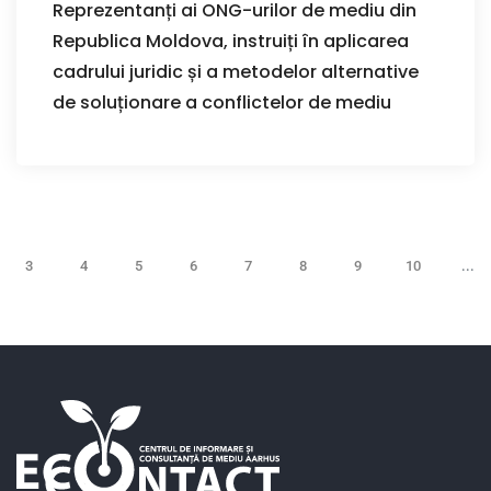
Reprezentanți ai ONG-urilor de mediu din
Republica Moldova, instruiți în aplicarea
cadrului juridic și a metodelor alternative
de soluționare a conflictelor de mediu
3
4
5
6
7
8
9
10
...