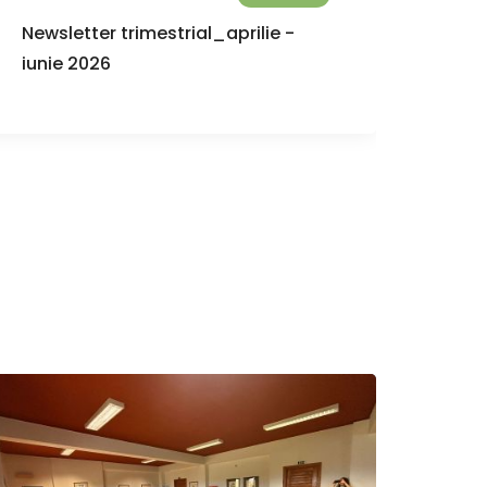
Newsletter trimestrial_aprilie -
Iord
iunie 2026
alea
de co
PRTR