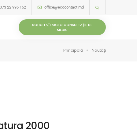
373 22 996 162
office@ecocontact.md
SOLICITAȚI AICI O CONSULTAȚIE DE
MEDIU
Principală
Noutăți
Natura 2000