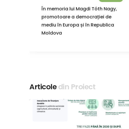
terea
În memoria lui Magdi Tóth Nagy,
6
promotoare a democrației de
ei.
mediu în Europa și în Republica
uli
Moldova
r
Articole
din Proiect