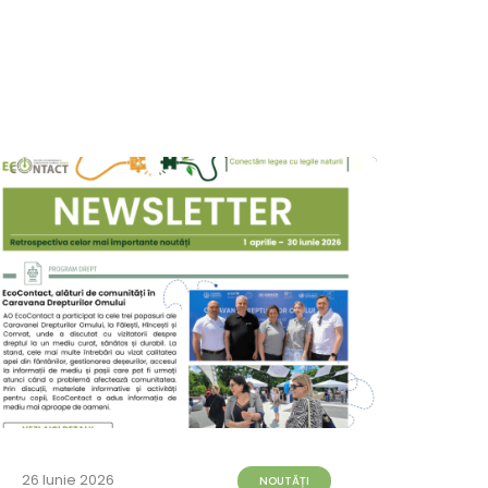
26 Iunie 2026
23 Iun
NOUTĂȚI