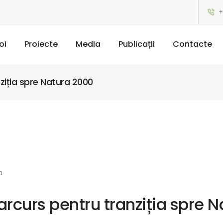
+
oi
Proiecte
Media
Publicații
Contacte
nziția spre Natura 2000
a
parcurs pentru tranziția spre 