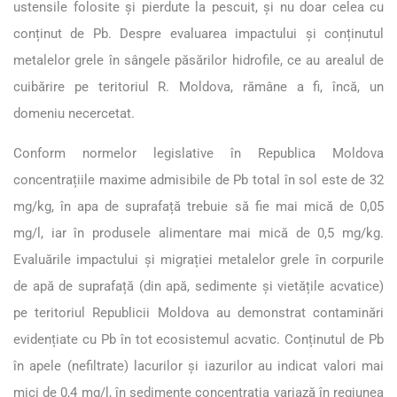
ustensile folosite și pierdute la pescuit, și nu doar celea cu
conținut de Pb. Despre evaluarea impactului și conținutul
metalelor grele în sângele păsărilor hidrofile, ce au arealul de
cuibărire pe teritoriul R. Moldova, rămâne a fi, încă, un
domeniu necercetat.
Conform normelor legislative în Republica Moldova
concentrațiile maxime admisibile de Pb total în sol este de 32
mg/kg, în apa de suprafață trebuie să fie mai mică de 0,05
mg/l, iar în produsele alimentare mai mică de 0,5 mg/kg.
Evaluările impactului și migrației metalelor grele în corpurile
de apă de suprafață (din apă, sedimente și vietățile acvatice)
pe teritoriul Republicii Moldova au demonstrat contaminări
evidențiate cu Pb în tot ecosistemul acvatic. Conținutul de Pb
în apele (nefiltrate) lacurilor și iazurilor au indicat valori mai
mici de 0,4 mg/l, în sedimente concentrația variază în regiunea