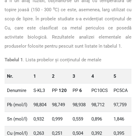
a fi un aliaj fuzibil, obținând-se un aliaj cu temperatură de
topire joasă (150 - 300 ⁰C) ce este, asemenea, larg utilizat cu
scop de lipire. În probele studiate s-a evidențiat conținutul de
Cu, care este clasificat ca metal periculos ce posedă
activitate biologică. Rezultatele analizei elementale ale
produselor folosite pentru pescuit sunt listate în tabelul 1.
Tabelul 1
. Lista probelor și conținutul de metale
Nr.
1
2
3
4
5
Denumire
S-KL3
PP
120
PP
6
PC10CS
PC5CA
Pb (mol/l)
98,804
98,749
98,938
98,712
97,759
Sn (mol/l)
0,932
0,999
0,559
0,896
1,846
Cu (mol/l)
0,263
0,251
0,504
0,392
0,395