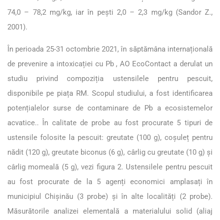
74,0 – 78,2 mg/kg, iar în pești 2,0 – 2,3 mg/kg (Sandor Z.,
2001).
În perioada 25-31 octombrie 2021, în săptămâna internațională
de prevenire a intoxicației cu Pb , AO EcoContact a derulat un
studiu privind compoziția ustensilele pentru pescuit,
disponibile pe piața RM. Scopul studiului, a fost identificarea
potențialelor surse de contaminare de Pb a ecosistemelor
acvatice.. În calitate de probe au fost procurate 5 tipuri de
ustensile folosite la pescuit: greutate (100 g), coșuleț pentru
nădit (120 g), greutate biconus (6 g), cârlig cu greutate (10 g) și
cârlig momeală (5 g), vezi figura 2. Ustensilele pentru pescuit
au fost procurate de la 5 agenți economici amplasați în
municipiul Chișinău (3 probe) și în alte localități (2 probe).
Măsurătorile analizei elementală a materialului solid (aliaj