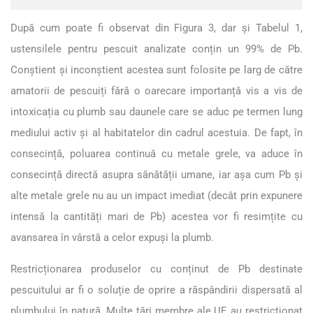
După cum poate fi observat din Figura 3, dar și Tabelul 1,
ustensilele pentru pescuit analizate conțin un 99% de Pb.
Conștient și inconștient acestea sunt folosite pe larg de către
amatorii de pescuiți fără o oarecare importanță vis a vis de
intoxicația cu plumb sau daunele care se aduc pe termen lung
mediului activ și al habitatelor din cadrul acestuia. De fapt, în
consecință, poluarea continuă cu metale grele, va aduce în
consecință directă asupra sănătății umane, iar așa cum Pb și
alte metale grele nu au un impact imediat (decât prin expunere
intensă la cantități mari de Pb) acestea vor fi resimțite cu
avansarea în vârstă a celor expuși la plumb.
Restricționarea produselor cu conținut de Pb destinate
pescuitului ar fi o soluție de oprire a răspândirii dispersată al
plumbului în natură. Multe țări membre ale UE au restricționat