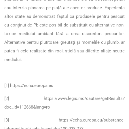
sau interzis plasarea pe piață ale acestor produse. Experiența
altor state au demonstrat faptul că produsele pentru pescuit
cu conținut de Pb este posibil de substituit cu alternative non-
toxice mediului ambiant fără a crea disconfort pescarilor.
Alternative pentru plutitoare, greutăți și momelile cu plumb, ar
putea fi cele realizate din roci, sticlă sau diferite aliaje neutre
mediului.
[1]
https://echa.europa.eu
[2]
https://www.legis.md/cautare/getResults?
doc_id=112668&lang=ro
[3]
https://echa.europa.eu/substance-
information/-/substanceinfo/100.028.273