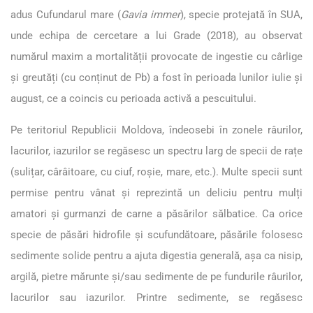
adus Cufundarul mare (
Gavia immer
), specie protejată în SUA,
unde echipa de cercetare a lui Grade (2018), au observat
numărul maxim a mortalității provocate de ingestie cu cârlige
și greutăți (cu conținut de Pb) a fost în perioada lunilor iulie și
august, ce a coincis cu perioada activă a pescuitului.
Pe teritoriul Republicii Moldova, îndeosebi în zonele râurilor,
lacurilor, iazurilor se regăsesc un spectru larg de specii de rațe
(sulițar, cârâitoare, cu ciuf, roșie, mare, etc.). Multe specii sunt
permise pentru vânat și reprezintă un deliciu pentru mulți
amatori și gurmanzi de carne a păsărilor sălbatice. Ca orice
specie de păsări hidrofile și scufundătoare, păsările folosesc
sedimente solide pentru a ajuta digestia generală, așa ca nisip,
argilă, pietre mărunte și/sau sedimente de pe fundurile râurilor,
lacurilor sau iazurilor. Printre sedimente, se regăsesc