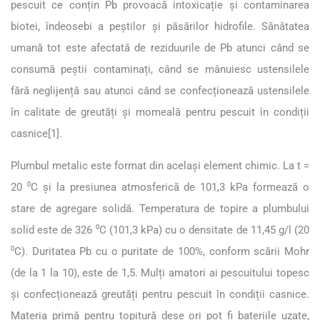
pescuit ce conțin Pb provoacă intoxicație și contaminarea
biotei, îndeosebi a peștilor și păsărilor hidrofile. Sănătatea
umană tot este afectată de reziduurile de Pb atunci când se
consumă peștii contaminați, când se mânuiesc ustensilele
fără neglijență sau atunci când se confecționează ustensilele
în calitate de greutăți și momeală pentru pescuit în condiții
casnice
[1]
.
Plumbul metalic este format din același element chimic. La t =
20 ⁰C și la presiunea atmosferică de 101,3 kPa formează o
stare de agregare solidă. Temperatura de topire a plumbului
solid este de 326 ⁰C (101,3 kPa) cu o densitate de 11,45 g/l (20
⁰C). Duritatea Pb cu o puritate de 100%, conform scării Mohr
(de la 1 la 10), este de 1,5. Mulți amatori ai pescuitului topesc
și confecționează greutăți pentru pescuit în condiții casnice.
Materia primă pentru topitură dese ori pot fi bateriile uzate,