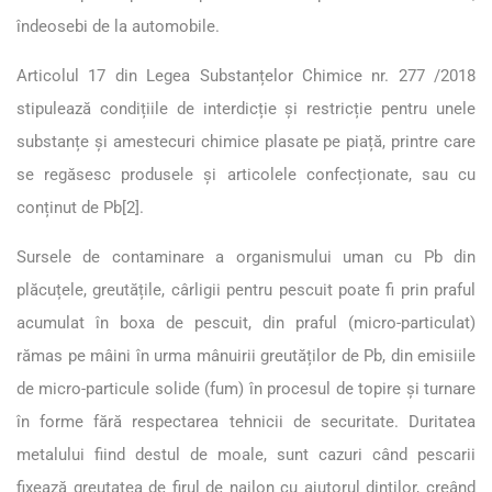
îndeosebi de la automobile.
Articolul 17 din Legea Substanțelor Chimice nr. 277 /2018
stipulează condițiile de interdicție şi restricție pentru unele
substanțe şi amestecuri chimice plasate pe piață, printre care
se regăsesc produsele și articolele confecționate, sau cu
conținut de Pb
[2]
.
Sursele de contaminare a organismului uman cu Pb din
plăcuțele, greutățile, cârligii pentru pescuit poate fi prin praful
acumulat în boxa de pescuit, din praful (micro-particulat)
rămas pe mâini în urma mânuirii greutăților de Pb, din emisiile
de micro-particule solide (fum) în procesul de topire și turnare
în forme fără respectarea tehnicii de securitate. Duritatea
metalului fiind destul de moale, sunt cazuri când pescarii
fixează greutatea de firul de nailon cu ajutorul dinților, creând