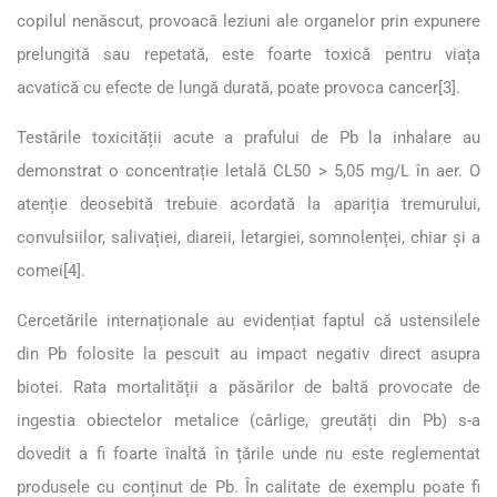
copilul nenăscut, provoacă leziuni ale organelor prin expunere
prelungită sau repetată, este foarte toxică pentru viața
acvatică cu efecte de lungă durată, poate provoca cancer
[3]
.
Testările toxicității acute a prafului de Pb la inhalare au
demonstrat o concentrație letală CL50 > 5,05 mg/L în aer. O
atenție deosebită trebuie acordată la apariția tremurului,
convulsiilor, salivației, diareii, letargiei, somnolenței, chiar și a
comei
[4]
.
Cercetările internaționale au evidențiat faptul că ustensilele
din Pb folosite la pescuit au impact negativ direct asupra
biotei. Rata mortalității a păsărilor de baltă provocate de
ingestia obiectelor metalice (cârlige, greutăți din Pb) s-a
dovedit a fi foarte înaltă în țările unde nu este reglementat
produsele cu conținut de Pb. În calitate de exemplu poate fi