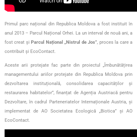
Primul parc național din Republica Moldova a fost instituit în
anul 2013 – Parcul Național Orhei. La un interval de nouă ani, a
fost creat și
Parcul Național „Nistrul de Jos”
, proces la care a
contribuit și EcoContact.
Aceste arii protejate fac parte din proiectul „Îmbunătățirea
managementului ariilor protejate din Republica Moldova prin
dezvoltarea instituțională, consolidarea capacităților și
restaurarea habitatelor”, finanțat de Agenția Austriacă pentru
Dezvoltare, în cadrul Parteneriatelor Internaționale Austria, și
implementat de AO Societatea Ecologică „Biotica” și AO
EcoContact.