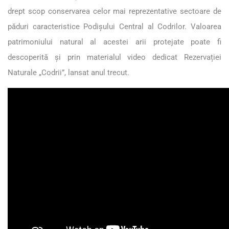
drept scop conservarea celor mai reprezentative sectoare de
păduri caracteristice Podișului Central al Codrilor. Valoarea
patrimoniului natural al acestei arii protejate poate fi
descoperită și prin materialul video dedicat Rezervației
Naturale „Codrii”, lansat anul trecut.