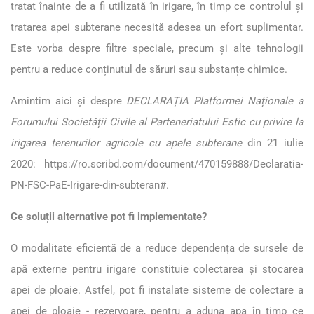
tratat înainte de a fi utilizată în irigare, în timp ce controlul și
tratarea apei subterane necesită adesea un efort suplimentar.
Este vorba despre filtre speciale, precum și alte tehnologii
pentru a reduce conținutul de săruri sau substanțe chimice.
Amintim aici și despre
DECLARAȚIA Platformei Naționale a
Forumului Societății Civile al Parteneriatului Estic cu privire la
irigarea terenurilor agricole cu apele subterane
din 21 iulie
2020:
https://ro.scribd.com/document/470159888/Declaratia-
PN-FSC-PaE-Irigare-din-subteran#
.
Ce soluții alternative pot fi implementate?
O modalitate eficientă de a reduce dependența de sursele de
apă externe pentru irigare constituie colectarea și stocarea
apei de ploaie. Astfel, pot fi instalate sisteme de colectare a
apei de ploaie - rezervoare, pentru a aduna apa în timp ce