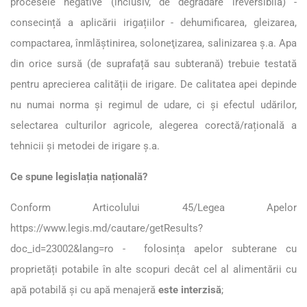
procesele negative (inclusiv, de degradare ireversibilă) -
consecință a aplicării irigațiilor - dehumificarea, gleizarea,
compactarea, înmlăştinirea, soloneţizarea, salinizarea ş.a. Apa
din orice sursă (de suprafață sau subterană) trebuie testată
pentru aprecierea calității de irigare. De calitatea apei depinde
nu numai norma și regimul de udare, ci și efectul udărilor,
selectarea culturilor agricole, alegerea corectă/rațională a
tehnicii și metodei de irigare ş.a.
Ce spune legislația națională?
Conform Articolului 45/Legea Apelor
https://www.legis.md/cautare/getResults?
doc_id=23002&lang=ro
- folosința apelor subterane cu
proprietăți potabile în alte scopuri decât cel al alimentării cu
apă potabilă şi cu apă menajeră
este interzisă
;