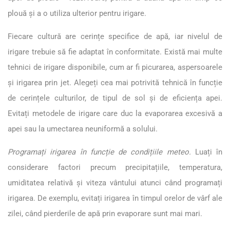
plouă și a o utiliza ulterior pentru irigare.
Fiecare cultură are cerințe specifice de apă, iar nivelul de
irigare trebuie să fie adaptat în conformitate. Există mai multe
tehnici de irigare disponibile, cum ar fi picurarea, aspersoarele
și irigarea prin jet. Alegeți cea mai potrivită tehnică în funcție
de cerințele culturilor, de tipul de sol și de eficiența apei.
Evitați metodele de irigare care duc la evaporarea excesivă a
apei sau la umectarea neuniformă a solului.
Programați irigarea în funcție de condițiile meteo.
Luați în
considerare factori precum precipitațiile, temperatura,
umiditatea relativă și viteza vântului atunci când programați
irigarea. De exemplu, evitați irigarea în timpul orelor de vârf ale
zilei, când pierderile de apă prin evaporare sunt mai mari.