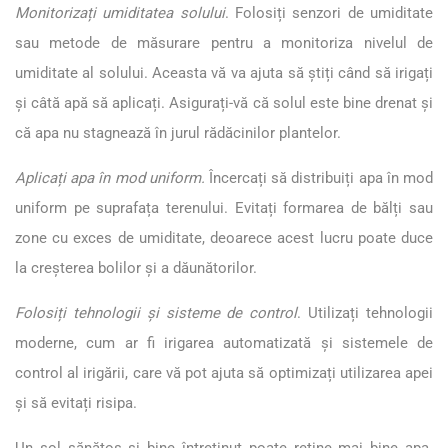
Monitorizați umiditatea solului
. Folosiți senzori de umiditate
sau metode de măsurare pentru a monitoriza nivelul de
umiditate al solului. Aceasta vă va ajuta să știți când să irigați
și câtă apă să aplicați. Asigurați-vă că solul este bine drenat și
că apa nu stagnează în jurul rădăcinilor plantelor.
Aplicați apa în mod uniform.
Încercați să distribuiți apa în mod
uniform pe suprafața terenului. Evitați formarea de bălți sau
zone cu exces de umiditate, deoarece acest lucru poate duce
la creșterea bolilor și a dăunătorilor.
Folosiți tehnologii și sisteme de control
. Utilizați tehnologii
moderne, cum ar fi irigarea automatizată și sistemele de
control al irigării, care vă pot ajuta să optimizați utilizarea apei
și să evitați risipa.
Un sol sănătos și bine întreținut poate reține mai bine apa.