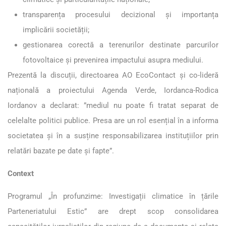
transparența procesului decizional și importanța
implicării societății;
gestionarea corectă a terenurilor destinate parcurilor
fotovoltaice și prevenirea impactului asupra mediului.
Prezentă la discuții, directoarea AO EcoContact și co-lideră
națională a proiectului Agenda Verde, Iordanca-Rodica
Iordanov a declarat: ”mediul nu poate fi tratat separat de
celelalte politici publice. Presa are un rol esențial în a informa
societatea și în a susține responsabilizarea instituțiilor prin
relatări bazate pe date și fapte”.
Context
Programul „În profunzime: Investigații climatice în țările
Parteneriatului Estic” are drept scop consolidarea