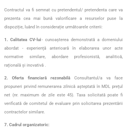
Contractul va fi semnat cu pretendentul/ pretendenta care va
prezen
ta cea mai bună valorificare a resurselor puse la
dispoziție, luând în considerație următoarele criterii:
1. Calitatea CV-lui
- cunoașterea demonstrată a domeniului
abordat - experiență anterioară în elaborarea unor acte
normative similare, abordare profesionistă, analitică,
rațională şi inovativă .
2. Oferta financiară rezonabilă
Consultantul/a va face
propuneri privind remunerarea zilnică așteptată în MDL prețul
net (nr. maximum de zile este 45). Taxa solicitată poate fi
verificată de comitetul de evaluare prin solicitarea prezentării
contractelor similare.
7. Cadrul organizatoric: