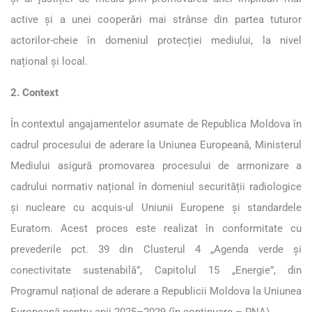
active și a unei cooperări mai strânse din partea tuturor
actorilor-cheie în domeniul protecției mediului, la nivel
național și local.
2. Context
În contextul angajamentelor asumate de Republica Moldova în
cadrul procesului de aderare la Uniunea Europeană, Ministerul
Mediului asigură promovarea procesului de armonizare a
cadrului normativ național în domeniul securității radiologice
și nucleare cu acquis-ul Uniunii Europene și standardele
Euratom. Acest proces este realizat în conformitate cu
prevederile pct. 39 din Clusterul 4 „Agenda verde și
conectivitate sustenabilă”, Capitolul 15 „Energie”, din
Programul național de aderare a Republicii Moldova la Uniunea
Europeană pentru anii 2025–2029 (în continuare – PNA).