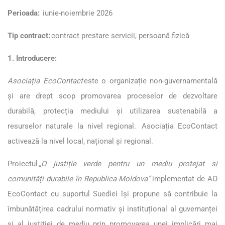
Perioada:
iunie-noiembrie 2026
Tip contract:
contract prestare servicii, persoană fizică
1. Introducere:
Asociația EcoContact
este o organizație non-guvernamentală
și are drept scop promovarea proceselor de dezvoltare
durabilă, protecția mediului și utilizarea sustenabilă a
resurselor naturale la nivel regional. Asociația EcoContact
activează la nivel local, național și regional.
Proiectul
„O justiție verde pentru un mediu protejat si
comunități durabile în Republica Moldova”
implementat de AO
EcoContact cu suportul Suediei își propune să contribuie la
îmbunătățirea cadrului normativ și instituțional al guvernanței
și al justiției de mediu prin promovarea unei implicări mai