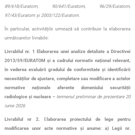
89/618/Euratom, 90/641/Euratom, 96/29/Euratom,
97/43/Euratom și 2003/122/Euratom.
În particular, activitățile urmează să contribuie la elaborarea
următoarelor livrabile:
Livrabilul nr. 1 Elaborarea unei analize detaliate a Directivei
2013/59/EURATOM și a cadrului normativ național relevant,
în vederea evaluării gradului de conformitate și identificării
necesităților de ajustare, completare sau modificare a actelor
normative naționale aferente domeniului securității
radiologice și nucleare –
termenul preliminar de prezentare 20
iunie 2026
Livrabilul nr 2.
E
laborarea proiectului de lege pentru
modificarea unor acte normative și anume: a) Legii nr.