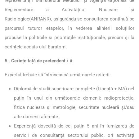
reprezentanții Ministerului Mediului și Agenția Națională de
Reglementare a Activităților Nucleare și
Radiologice(ANRANR), asigurându-se consultarea continuă pe
parcursul tuturor etapelor, în vederea alinierii soluțiilor
propuse la politicile și prioritățile instituționale, precum și la
cerințele acquis-ului Euratom.
5 . Cerințe față d
e pretendent / ă
:
Expertul trebuie să întrunească următoarele criterii:
Diplomă de studii superioare complete (Licență + MA) cel
puțin în unul din următoarele domenii: radioprotecție,
fizica nucleara și metrologie, securitate nucleară și/sau
alte domenii aferente ;
Experiență dovedită de cel puțin 5 ani în furnizarea de
servicii de consultanță sectorului public, ori activități