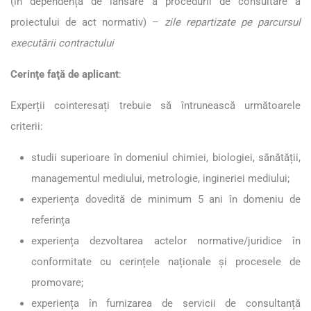
(în dependență de lansare a procedurii de consultare a
proiectului de act normativ) –
zile repartizate
pe parcursul
executării contractului
Cerinţe faţă de aplicant
:
Experții cointeresați trebuie să întrunească următoarele
criterii:
studii superioare în domeniul chimiei, biologiei, sănătății,
managementul mediului, metrologie, ingineriei mediului;
experiența dovedită de minimum 5 ani în domeniu de
referința
experiența dezvoltarea actelor normative/juridice în
conformitate cu cerințele naționale și procesele de
promovare;
experiența în furnizarea de servicii de consultanță