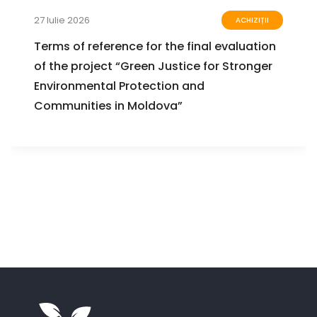
23 Iulie 2026
EVENIMENTE
Seminar pentru inspectori de mediu din
toate regiunile țării: Aplicarea normelor
contravenționale și validitatea proceselor-
verbale în domeniul protecției mediului