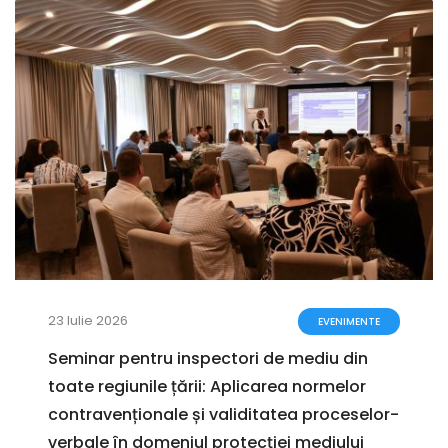
16 Iulie 2026
EVENIMENTE
Proiectele Planului Național privind
poluanții climatici cu durată scurtă de
viață și Foii de parcurs pentru reducerea
emisiilor de metan, prezentate public