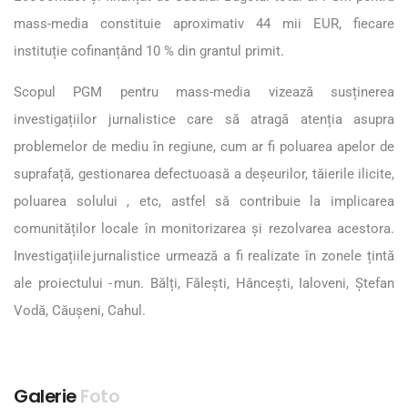
mass-media constituie aproximativ 44 mii EUR, fiecare
instituție cofinanțând 10 % din grantul primit.
Scopul PGM pentru mass-media vizează susținerea
investigațiilor jurnalistice care să atragă atenția asupra
problemelor de mediu în regiune, cum ar fi poluarea apelor de
suprafață, gestionarea defectuoasă a deșeurilor, tăierile ilicite,
poluarea solului , etc, astfel să contribuie la implicarea
comunităților locale în monitorizarea și rezolvarea acestora.
Investigațiile jurnalistice urmează a fi realizate în zonele țintă
ale proiectului - mun. Bălți, Fălești, Hâncești, Ialoveni, Ștefan
Vodă, Căușeni, Cahul.
Galerie
Foto