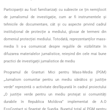
Participanții au fost familiarizați cu subiecte ce țin nemijlocit
de jurnalismul de investigație, cum ar fi instrumentele și
tehnicile de documentare, cât și cu aspecte privind cadrul
instituțional de protecție a mediului, glosar de termeni din
domeniul protecției mediului. Totodată, reprezentanților mass-
media li s-a comunicat despre regulile de vizibilitate în
difuzarea materialelor jurnalistice, reieșind din cele mai bune
practici de investigații jurnalistice de mediu
Programul de Granturi Mici pentru Mass-Media (PGM)
„Jurnalism comunitar pentru un mediu sănătos și justiție
verde” reprezintă o activitate desfășurată în cadrul proiectului
„O justiție verde pentru un mediu protejat si comunități
durabile în Republica Moldova” implementat de A.O
EcoContact și finanțat de Suedia. Bugetul total al PGM pentru