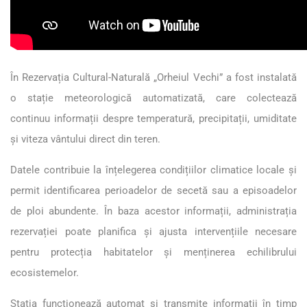
În Rezervația Cultural-Naturală „Orheiul Vechi” a fost instalată
o stație meteorologică automatizată, care colectează
continuu informații despre temperatură, precipitații, umiditate
și viteza vântului direct din teren.
Datele contribuie la înțelegerea condițiilor climatice locale și
permit identificarea perioadelor de secetă sau a episoadelor
de ploi abundente. În baza acestor informații, administrația
rezervației poate planifica și ajusta intervențiile necesare
pentru protecția habitatelor și menținerea echilibrului
ecosistemelor.
Stația funcționează automat și transmite informații în timp