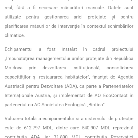
real, fără a fi necesare măsurători manuale. Datele sunt
utilizate pentru gestionarea ariei protejate și pentru
planificarea măsurilor de intervenție în contextul schimbărilor
climatice.
Echipamentul a fost instalat în cadrul proiectului
„Îmbunătățirea managementului ariilor protejate din Republica
Moldova prin dezvoltarea instituțională, consolidarea
capacităților și restaurarea habitatelor”, finanțat de Agenția
Austriacă pentru Dezvoltare (ADA), ca parte a Parteneriatelor
Internaționale Austria, și implementat de AO EcoContact în
parteneriat cu AO Societatea Ecologică „Biotica”.
Valoarea totală a echipamentului și a sistemului de protecție
este de 612.797 MDL, dintre care 540.907 MDL reprezintă
contribuția ADA, iar 71.890 MDL contribuția Rezervației