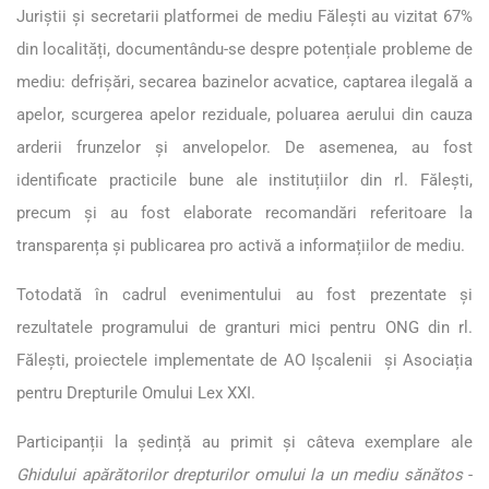
Juriștii și secretarii platformei de mediu Fălești au vizitat 67%
din localități, documentându-se despre potențiale probleme de
mediu: defrișări, secarea bazinelor acvatice, captarea ilegală a
apelor, scurgerea apelor reziduale, poluarea aerului din cauza
arderii frunzelor și anvelopelor. De asemenea, au fost
identificate practicile bune ale instituțiilor din rl. Fălești,
precum și au fost elaborate recomandări referitoare la
transparența și publicarea pro activă a informațiilor de mediu.
Totodată în cadrul evenimentului au fost prezentate și
rezultatele programului de granturi mici pentru ONG din rl.
Fălești, proiectele implementate de AO Ișcalenii și Asociația
pentru Drepturile Omului Lex XXI.
Participanții la ședință au primit și câteva exemplare ale
Ghidului apărătorilor drepturilor omului la un mediu sănătos
-