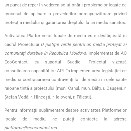
un punct de reper în vederea soluționării problemelor legate de
procesul de aplicare a prevederilor corespunzătoare privind
protecția mediului și garantarea dreptului la un mediu sănătos.
Activitatea Platformelor locale de mediu este desfășurată în
cadrul Proiectului
O justiție verde pentru un mediu protejat si
comunități durabile în Republica Moldova
, implementat de AO
EcoContact, cu suportul Suediei. Proiectul vizează
consolidarea capacităților APL în implementarea legislației de
mediu și contracararea contravențiilor de mediu în cele șapte
raioane țintă a proiectului (mun. Cahul, mun. Bălți, r. Căușeni, r.
Ștefan Vodă, r. Hîncești, r. Ialoveni, r. Fălești).
Pentru informații suplimentare despre activitatea Platformelor
locale de mediu, ne puteți contacta la adresa
platforme@ecocontact.md