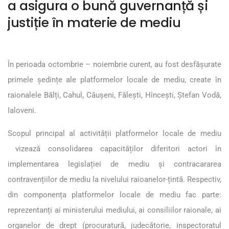
a asigura o bună guvernanță și
justiție în materie de mediu
În perioada octombrie – noiembrie curent, au fost desfășurate
primele ședințe ale platformelor locale de mediu, create în
raionalele Bălți, Cahul, Căușeni, Fălești, Hîncești, Ștefan Vodă,
Ialoveni.
Scopul principal al activității platformelor locale de mediu
vizează consolidarea capacităților diferitori actori în
implementarea legislației de mediu și contracararea
contravențiilor de mediu la nivelului raioanelor-țintă. Respectiv,
din componența platformelor locale de mediu fac parte:
reprezentanți ai ministerului mediului, ai consiliilor raionale, ai
organelor de drept (procuratură, judecătorie, inspectoratul