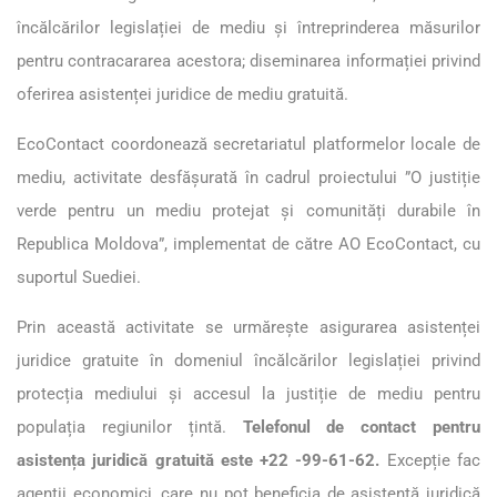
încălcărilor legislației de mediu și întreprinderea măsurilor
pentru contracararea acestora; diseminarea informației privind
oferirea asistenței juridice de mediu gratuită.
EcoContact coordonează secretariatul platformelor locale de
mediu, activitate desfășurată în cadrul proiectului ”O justiție
verde pentru un mediu protejat și comunități durabile în
Republica Moldova”, implementat de către AO EcoContact, cu
suportul Suediei.
Prin această activitate se urmărește asigurarea asistenței
juridice gratuite în domeniul încălcărilor legislației privind
protecția mediului și accesul la justiție de mediu pentru
populația regiunilor țintă.
Telefonul de contact pentru
asistența juridică gratuită este +22 -99-61-62.
Excepție fac
agenții economici, care nu pot beneficia de asistență juridică