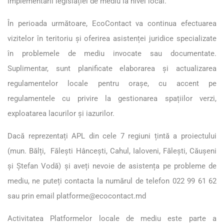
implementării legislației de mediu la nivel local.
În perioada următoare, EcoContact va continua efectuarea
vizitelor în teritoriu și oferirea asistenței juridice specializate
în problemele de mediu invocate sau documentate.
Suplimentar, sunt planificate elaborarea și actualizarea
regulamentelor locale pentru orașe, cu accent pe
regulamentele cu privire la gestionarea spațiilor verzi,
exploatarea lacurilor și iazurilor.
Dacă reprezentați APL din cele 7 regiuni țintă a proiectului
(mun. Bălți, Fălești Hâncești, Cahul, Ialoveni, Fălești, Căușeni
și Ștefan Vodă) și aveți nevoie de asistența pe probleme de
mediu, ne puteți contacta la numărul de telefon 022 99 61 62
sau prin email
platforme@ecocontact.md
Activitatea Platformelor locale de mediu este parte a