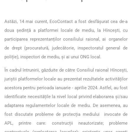
Astăzi, 14 mai curent, EcoContact a fost desfășurat cea de-a
doua ședință a platformei locale de mediu, la Hîncești, cu
participarea reprezentanților consiliului raional, ai organelor
de drept (procuratură, judecătorie, inspectoratul general de
poliție), inspectori de mediu, și ai unui ONG local.
În cadrul întrunirii,
găzduite de către Consiliul raional Hîncești,
juriștii platformelor locale au prezentat rezultatele activităților
acestora pentru perioada ianuarie - aprilie 2024. Astfel, au fost
identificate necesitățile la nivel local privind elaborarea și/sau
adaptarea regulamentelor locale de mediu. De asemenea, au
fost discutate probleme de protecția mediului invocate de
APL, printre care: construcții neautorizate; probleme
contractuale (exploatarea lacurilor); existența unor agenți