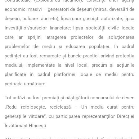
economici masivi – generatori de deșeuri (miros, deversări de
deșeuri, poluare râuri etc); lipsa unor gunoiști autorizate, lipsa
investițiilor/surselor financiare; lipsa societății civile locale
care ar sprijini atragerea proiectelor de soluționarea
problemelor de mediu și educarea populației. În cadrul
ședinței au fost remarcate și bunele practici privind protecția
mediului, implementate la nivel local, precum și acțiunile
planificate în cadrul platformei locale de mediu pentru
perioada următoare.
Tot astăzi au fost premiați și câștigătorii concursului de desen
„Redu, refolosește, reciclează – Un mediu curat pentru
generațiile viitoare”, cu participarea reprezentanților Direcției
Învățământ Hîncești.