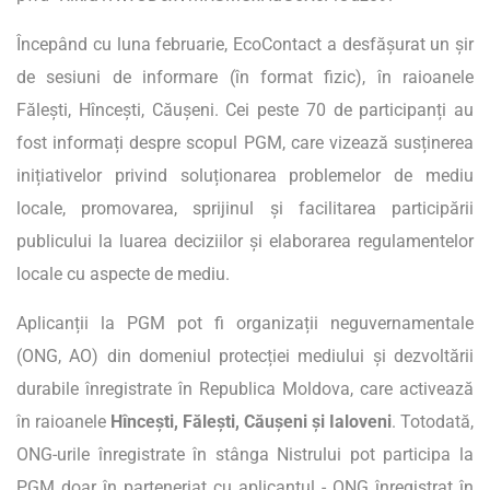
Începând cu luna februarie, EcoContact a desfășurat un șir
de sesiuni de informare (în format fizic), în raioanele
Fălești, Hîncești, Căușeni. Cei peste 70 de participanți au
fost informați despre scopul PGM, care vizează susținerea
inițiativelor privind soluționarea problemelor de mediu
locale, promovarea, sprijinul și facilitarea participării
publicului la luarea deciziilor și elaborarea regulamentelor
locale cu aspecte de mediu.
Aplicanții la PGM pot fi organizații neguvernamentale
(ONG, AO) din domeniul protecției mediului și dezvoltării
durabile înregistrate în Republica Moldova, care activează
în raioanele
Hîncești, Fălești, Căușeni și Ialoveni
. Totodată,
ONG-urile înregistrate în stânga Nistrului pot participa la
PGM doar în parteneriat cu aplicantul - ONG înregistrat în