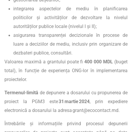
integrarea aspectelor de mediu în planificarea
politicilor și activităților de dezvoltare la nivelul
autorităților publice locale (nivelul I și II);
asigurarea transparenței decizionale în procese de
luare a deciziilor de mediu, inclusiv prin organizare de
dezbateri publice, consultări.
Valoarea maximă a grantului poate fi
400 000 MDL
(buget
total), în funcție de experiența ONG-lor în implementarea
proiectelor.
Termenul-limită
de depunere a dosarului cu propunerea de
proiect la PGM3 este
31 martie 2024
, prin expediere
electronică a dosarului la adresa
grant@ecocontact.md
.
Întrebările și informațiile privind procesul depunerii