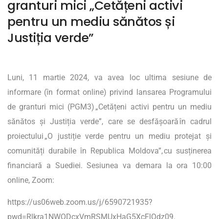
granturi mici „Cetățeni activi
pentru un mediu sănătos și
Justiția verde”
Luni, 11 martie 2024, va avea loc ultima sesiune de
informare (în format online) privind lansarea Programului
de granturi mici (PGM3) „Cetățeni activi pentru un mediu
sănătos și Justiția verde”, care se desfășoară în cadrul
proiectului „O justiție verde pentru un mediu protejat și
comunități durabile în Republica Moldova”, cu susținerea
financiară a Suediei. Sesiunea va demara la ora 10:00
online, Zoom:
https://us06web.zoom.us/j/6590721935?
pwd=Rlkra1NWODcxVmRSMUxHaG5XcFlOdz09
.