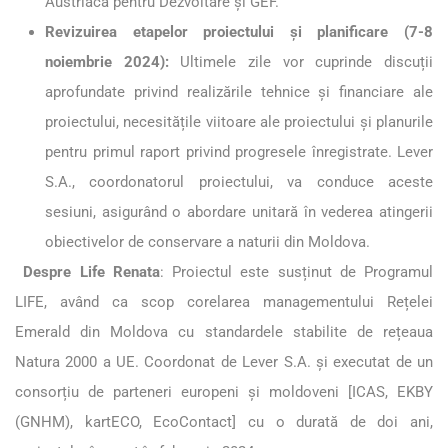
Austriacă pentru Dezvoltare și GEF.
Revizuirea etapelor proiectului și planificare (7-8
noiembrie 2024):
Ultimele zile vor cuprinde discuții
aprofundate privind realizările tehnice și financiare ale
proiectului, necesitățile viitoare ale proiectului și planurile
pentru primul raport privind progresele înregistrate. Lever
S.A., coordonatorul proiectului, va conduce aceste
sesiuni, asigurând o abordare unitară în vederea atingerii
obiectivelor de conservare a naturii din Moldova.
Despre
Life Renata
: Proiectul este susținut de Programul
LIFE, având ca scop corelarea managementului Rețelei
Emerald din Moldova cu standardele stabilite de rețeaua
Natura 2000 a UE. Coordonat de Lever S.A. și executat de un
consorțiu de parteneri europeni și moldoveni [ICAS, EKBY
(GNHM), kartECO, EcoContact] cu o durată de doi ani,