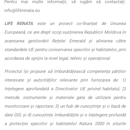
Pentru mai multe informații, vă rugăm să contactați:
info@liferenata.eu
LIFE RENATA
este un proiect co-finanțat de Uniunea
Europeană, ce are drept scop susținerea Republicii Moldova în
avansarea gestionării Rețelei Emerald și alinierea către
standardele UE pentru conservarea speciilor și habitatelor, prin
acordarea de sprijin la nivel legal, tehnic și operațional.
Proiectul își propune să îmbunătățească competența părților
interesate și autorităților relevante prin furnizarea de: 1)
înțelegere aprofundată a Directivelor UE privind habitatul; 2)
metode, instrumente și materiale gata de utilizare pentru
monitorizare și raportare; 3) un hub de cunoștințe și o bază de
date GIS; și 4) cunoștințe îmbunătățite și o înțelegere profundă
a protecției speciilor și habitatelor Natura 2000 în siturile