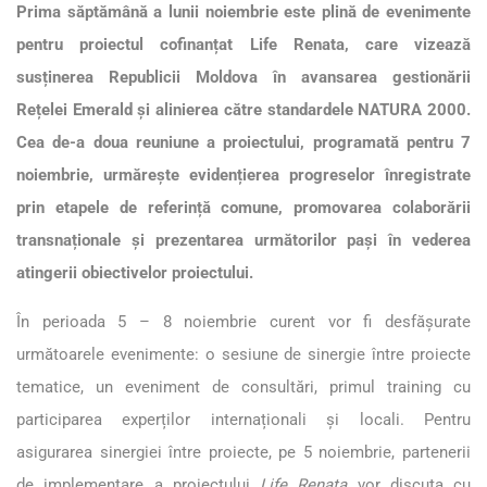
Prima săptămână a lunii noiembrie este plină de evenimente
pentru proiectul cofinanțat Life Renata, care vizează
susținerea Republicii Moldova în avansarea gestionării
Rețelei Emerald și alinierea către standardele NATURA 2000.
Cea de-a doua reuniune a proiectului, programată pentru 7
noiembrie, urmărește evidențierea progreselor înregistrate
prin etapele de referință comune, promovarea colaborării
transnaționale și prezentarea următorilor pași în vederea
atingerii obiectivelor proiectului.
În perioada 5 – 8 noiembrie curent vor fi desfășurate
următoarele evenimente: o sesiune de sinergie între proiecte
tematice, un eveniment de consultări, primul training cu
participarea experților internaționali și locali. Pentru
asigurarea sinergiei între proiecte, pe 5 noiembrie, partenerii
de implementare a proiectului
Life Renata
vor discuta cu