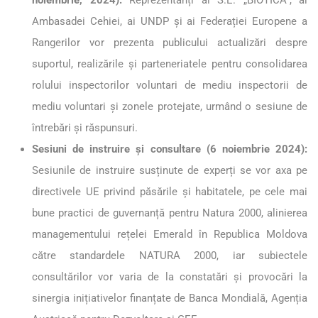
noiembrie, 2024):
Reprezentanți ai S.E. „BIOTICA”, ai
Ambasadei Cehiei, ai UNDP și ai Federației Europene a
Rangerilor vor prezenta publicului actualizări despre
suportul, realizările și parteneriatele pentru consolidarea
rolului inspectorilor voluntari de mediu inspectorii de
mediu voluntari și zonele protejate, urmând o sesiune de
întrebări și răspunsuri.
Sesiuni de instruire și consultare (6 noiembrie 2024):
Sesiunile de instruire susținute de experți se vor axa pe
directivele UE privind păsările și habitatele, pe cele mai
bune practici de guvernanță pentru Natura 2000, alinierea
managementului rețelei Emerald în Republica Moldova
către standardele NATURA 2000, iar subiectele
consultărilor vor varia de la constatări și provocări la
sinergia inițiativelor finanțate de Banca Mondială, Agenția