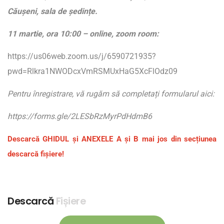
Căușeni, sala de ședințe.
11 martie, ora 10:00 – online, zoom room:
https://us06web.zoom.us/j/6590721935?
pwd=Rlkra1NWODcxVmRSMUxHaG5XcFlOdz09
Pentru înregistrare, vă rugăm să completați formularul aici:
https://forms.gle/2LESbRzMyrPdHdmB6
Descarcă GHIDUL și ANEXELE A și B mai jos din secțiunea
descarcă fișiere!
Descarcă
Fișiere