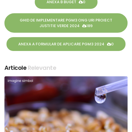
ANEXA B BUGET
0
GHID DE IMPLEMENTARE PGM3 ONG URI PROIECT
JUSTITIE VERDE 2024
189
ANEXA A FORMULAR DE APLICARE PGM3 2024
0
Articole
Relevante