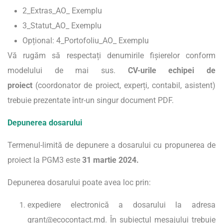
2_Extras_AO_ Exemplu
3_Statut_AO_ Exemplu
Opțional: 4_Portofoliu_AO_ Exemplu
Vă rugăm să respectați denumirile fișierelor conform
modelului de mai sus.
CV-urile echipei de
proiect
(coordonator de proiect, experți, contabil, asistent)
trebuie prezentate într-un singur document PDF.
Depunerea dosarului
Termenul-limită de depunere a dosarului cu propunerea de
proiect la PGM3 este
31
martie
2024.
Depunerea dosarului poate avea loc prin:
expediere electronică a dosarului la adresa
grant@ecocontact.md
. În subiectul mesajului trebuie