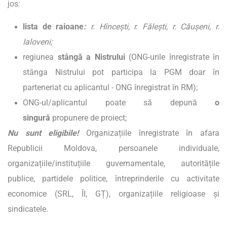
jos:
lista de raioane
:
r.
Hîncești, r. Fălești, r. Căușeni, r.
Ialoveni;
regiunea
stângă a Nistrului
(ONG-urile înregistrate în
stânga Nistrului pot participa la PGM doar în
parteneriat cu aplicantul - ONG înregistrat în RM);
ONG-ul/aplicantul poate să depună
o
singură
propunere de proiect;
Nu sunt eligibile!
Organizațiile înregistrate în afara
Republicii Moldova, persoanele individuale,
organizațiile/instituțiile guvernamentale, autoritățile
publice, partidele politice, întreprinderile cu activitate
economice (SRL, ÎI, GȚ), organizațiile religioase și
sindicatele.