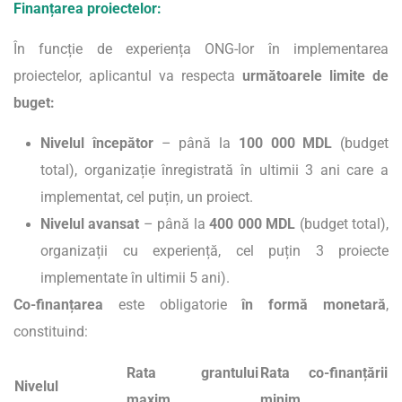
Finanțarea proiectelor:
În funcție de experiența ONG-lor în implementarea
proiectelor, aplicantul va respecta
următoarele limite de
buget:
Nivelul începător
– până la
100 000 MDL
(budget
total), organizație înregistrată în ultimii 3 ani care a
implementat, cel puțin, un proiect.
Nivelul avansat
– până la
400 000 MDL
(budget total),
organizații cu experiență, cel puțin 3 proiecte
implementate în ultimii 5 ani).
Co-finanțarea
este obligatorie
în formă monetară
,
constituind:
Rata grantului
Rata co-finanțării
Nivelul
maxim
minim