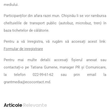
mediului.
Participanților din afara razei mun. Chișinău li se vor rambursa
cheltuielile de transport public (autobuz, microbuz, tren) în
baza tichetelor de călătorie.
Pentru a vă înregistra, vă rugăm să accesați acest link:
Formular de inregistrare
Pentru mai multe detalii accesați fișierul anexat sau
contactați-o pe Tatiana Gumene, manager PR și Comunicare,
la telefon 022-99-61-62 sau prin email la
grantmedia@ecocontact.md
.
Articole
Relevante