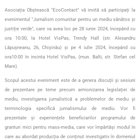
Asociația Obștească "EcoContact" vă invită să participați la
evenimentul "Jurnalism comunitar pentru un mediu sănătos și
justiție verde", care va avea loc pe 28 iunie 2024, începând cu
ora 10:00, la Hotel VisPas, Trendy Hall (str. Alexandru
Lăpușneanu, 26, Chișinău) și pe 4 iulie 2024,
începând cu
ora10:00
în incinta
Hotel
VisPas
,
(
mun.
Balti
, str. Stefan cel
Mare).
Scopul acestui eveniment este de a genera discuții și sesiuni
de prezentare pe teme precum armonizarea legislației de
mediu, investigarea jurnalistică a problemelor de mediu și
terminologia specifică jurnalismului de mediu. Vor fi
prezentate și experiențele beneficiarilor programului de
granturi mici pentru mass-media, care vor împărtăși modul în
care au abordat producția de conținut investigativ în domeniul