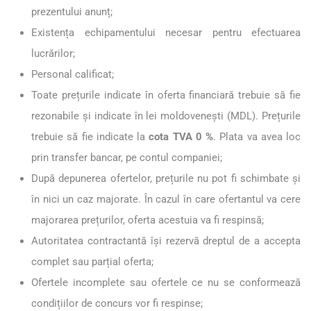
prezentului anunț;
Existența echipamentului necesar pentru efectuarea
lucrărilor;
Personal calificat;
Toate prețurile indicate în oferta financiară trebuie să fie
rezonabile și indicate în lei moldovenești (MDL). Prețurile
trebuie să fie indicate la
cota TVA 0 %
. Plata va avea loc
prin transfer bancar, pe contul companiei;
După depunerea ofertelor, prețurile nu pot fi schimbate și
în nici un caz majorate. În cazul în care ofertantul va cere
majorarea prețurilor, oferta acestuia va fi respinsă;
Autoritatea contractantă îşi rezervă dreptul de a accepta
complet sau parțial oferta;
Ofertele incomplete sau ofertele ce nu se conformează
condițiilor de concurs vor fi respinse;