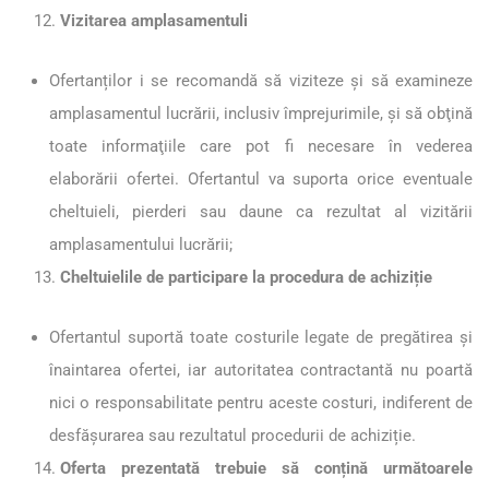
Vizitarea amplasamentuli
Ofertanților i se recomandă să viziteze şi să examineze
amplasamentul lucrării, inclusiv împrejurimile, şi să obţină
toate informaţiile care pot fi necesare în vederea
elaborării ofertei. Ofertantul va suporta orice eventuale
cheltuieli, pierderi sau daune ca rezultat al vizitării
amplasamentului lucrării;
Cheltuielile de participare la procedura de achiziție
Ofertantul suportă toate costurile legate de pregătirea şi
înaintarea ofertei, iar autoritatea contractantă nu poartă
nici o responsabilitate pentru aceste costuri, indiferent de
desfăşurarea sau rezultatul procedurii de achiziție.
Oferta prezentată trebuie să conțină următoarele