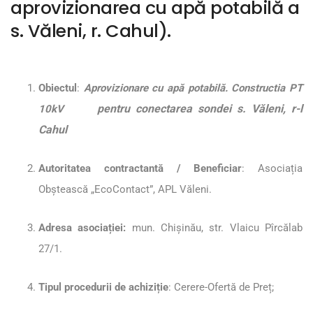
aprovizionarea cu apă potabilă a
s. Văleni, r. Cahul).
Obiectul
:
Aprovizionare cu apă potabilă. Constructia PT
pentru conectarea sondei s. Văleni, r-l
10kV
Cahul
Autoritatea contractantă / Beneficiar
: Asociația
Obștească „EcoContact”, APL Văleni.
Adresa asociației
:
mun. Chișinău, str. Vlaicu Pîrcălab
27/1.
Tipul procedurii de achiziție
: Cerere-Ofertă de Preț;