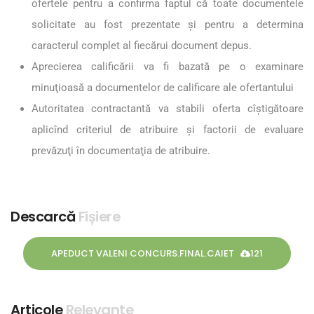
ofertele pentru a confirma faptul că toate documentele
solicitate au fost prezentate şi pentru a determina
caracterul complet al fiecărui document depus.
Aprecierea calificării va fi bazată pe o examinare
minuţioasă a documentelor de calificare ale ofertantului
Autoritatea contractantă va stabili oferta cîştigătoare
aplicînd criteriul de atribuire şi factorii de evaluare
prevăzuţi în documentaţia de atribuire.
Descarcă
Fișiere
APEDUCT VALENI CONCURS.FINAL.CAIET
121
Articole
Relevante