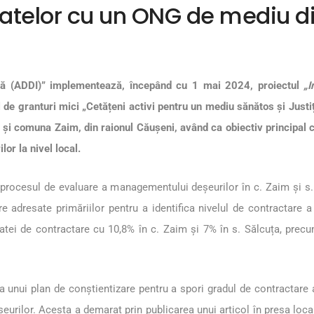
telor cu un ONG de mediu di
ată (ADDI)” implementează, începând cu 1 mai 2024, proiectul
„I
l de granturi mici „Cetățeni activi pentru un mediu sănătos și Justi
a și comuna Zaim, din raionul Căușeni, având ca obiectiv principal c
or la nivel local.
 procesul de evaluare a managementului deșeurilor în c. Zaim și s. 
 adresate primăriilor pentru a identifica nivelul de contractare a 
atei de contractare cu 10,8% în c. Zaim și 7% în s. Sălcuța, precu
a unui plan de conștientizare pentru a spori gradul de contractare 
eurilor. Acesta a demarat prin publicarea unui
articol
în presa local