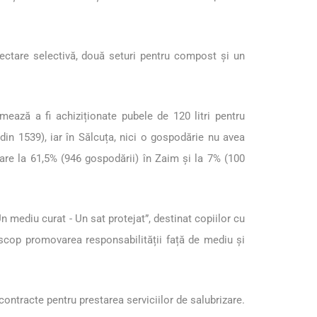
olectare selectivă, două seturi pentru compost și un
mează a fi achiziționate pubele de 120 litri pentru
in 1539), iar în Sălcuța, nici o gospodărie nu avea
tare la 61,5% (946 gospodării) în Zaim și la 7% (100
mediu curat - Un sat protejat”, destinat copiilor cu
a scop promovarea responsabilității față de mediu și
ntracte pentru prestarea serviciilor de salubrizare.