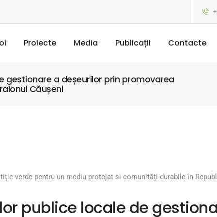
+
oi
Proiecte
Media
Publicații
Contacte
 de gestionare a deșeurilor prin promovarea
raionul Căușeni
stiție verde pentru un mediu protejat si comunități durabile în Repu
lor publice locale de gestiona