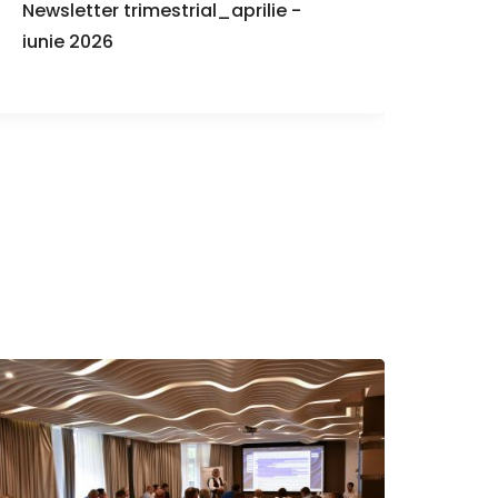
Newsletter trimestrial_aprilie -
Iord
iunie 2026
alea
de co
PRTR