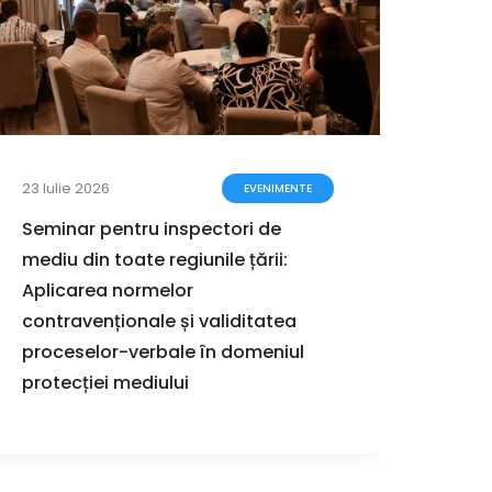
23 Iulie 2026
17 Iuli
EVENIMENTE
Seminar pentru inspectori de
Ghidu
mediu din toate regiunile țării:
proce
Aplicarea normelor
stra
contravenționale și validitatea
proceselor-verbale în domeniul
protecției mediului