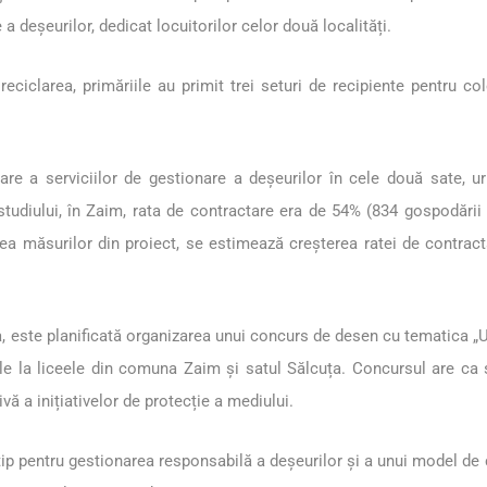
 a deșeurilor, dedicat locuitorilor celor două localități.
 reciclarea, primăriile au primit trei seturi de recipiente pentru c
tare a serviciilor de gestionare a deșeurilor în cele două sate, ur
udiului, în Zaim, rata de contractare era de 54% (834 gospodării d
rea măsurilor din proiect, se estimează creșterea ratei de contrac
 este planificată organizarea unui concurs de desen cu tematica „Un 
diile la liceele din comuna Zaim și satul Sălcuța. Concursul are c
ivă a inițiativelor de protecție a mediului.
p pentru gestionarea responsabilă a deșeurilor și a unui model de co