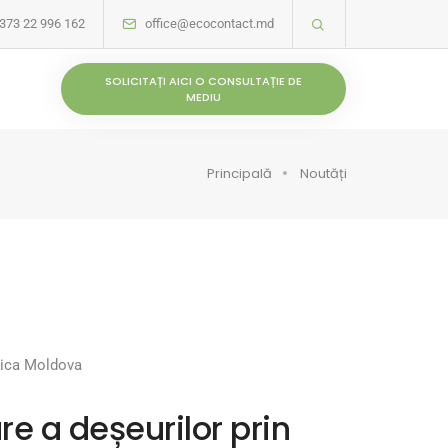
373 22 996 162
office@ecocontact.md
SOLICITAȚI AICI O CONSULTAȚIE DE
MEDIU
Principală
Noutăți
blica Moldova
re a deșeurilor prin