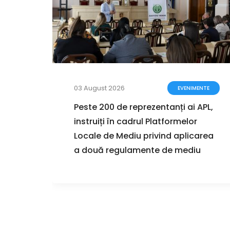
03 August 2026
ZIȚII
EVENIMENTE
zarea
Peste 200 de reprezentanți ai APL,
instruiți în cadrul Platformelor
ul
Locale de Mediu privind aplicarea
r de
a două regulamente de mediu