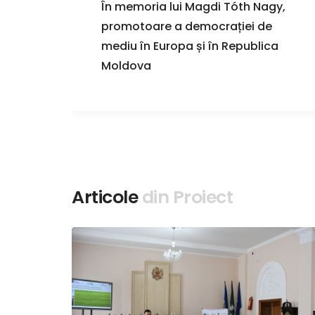
terea
În memoria lui Magdi Tóth Nagy,
6
promotoare a democrației de
ei.
mediu în Europa și în Republica
uli
Moldova
r
Articole
din Proiect