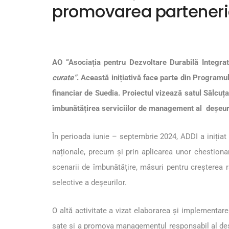
promovarea parteneria
AO “Asociația pentru Dezvoltare Durabilă Integr
curate”
. Această inițiativă face parte din Programu
financiar de Suedia. Proiectul vizează satul Sălcuț
îmbunătățirea serviciilor de management al deșeuril
În perioada iunie – septembrie 2024, ADDI a inițiat
naționale, precum și prin aplicarea unor chestionare
scenarii de îmbunătățire, măsuri pentru creșterea r
selective a deșeurilor.
O altă activitate a vizat elaborarea și implementare
sate și a promova managementul responsabil al deș