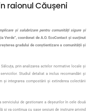
n raionul Căușeni
mplicare și salubrizare pentru comunități sigure și
ția Verde”, coordonat de A.O. EcoContact și susținut
reșterea gradului de conștientizare a comunității și
Sălcuța, prin analizarea actelor normative locale și
serviciilor. Studiul detaliat a inclus recomandări și
m și integrarea compostării și extinderea colectării
a serviciului de gestionare a deșeurilor în cele două
ă și va continua cu șase sesiuni de instruire privind