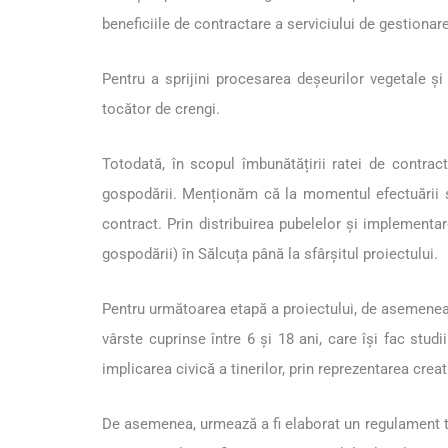
beneficiile de contractare a serviciului de gestionare
Pentru a sprijini procesarea deșeurilor vegetale și
tocător de crengi.
Totodată, în scopul îmbunătățirii ratei de contrac
gospodării. Menționăm că la momentul efectuării st
contract. Prin distribuirea pubelelor și implementa
gospodării) în Sălcuța până la sfârșitul proiectului.
Pentru următoarea etapă a proiectului, de asemenea,
vârste cuprinse între 6 și 18 ani, care își fac stu
implicarea civică a tinerilor, prin reprezentarea creat
De asemenea, urmează a fi elaborat un regulament ti