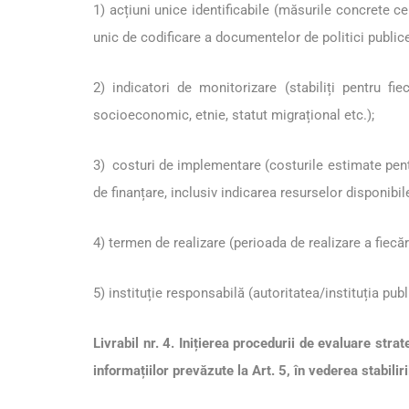
1) acțiuni unice identificabile (măsurile concrete c
unic de codificare a documentelor de politici publice
2) indicatori de monitorizare (stabiliți pentru fi
socioeconomic, etnie, statut migrațional etc.);
3) costuri de implementare (costurile estimate pent
de finanțare, inclusiv indicarea resurselor disponibil
4) termen de realizare (perioada de realizare a fiecăr
5) instituție responsabilă (autoritatea/instituția pub
Livrabil nr. 4. Inițierea procedurii de evaluare st
informațiilor prevăzute la Art. 5, în vederea stabilir