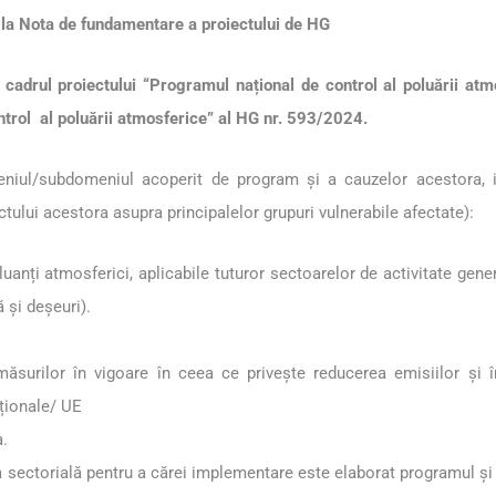
c la Nota de fundamentare a proiectului de HG
in cadrul proiectului “Programul național de control al poluării 
ntrol al poluării atmosferice” al HG nr. 593/2024.
eniul/subdomeniul acoperit de program și a cauzelor acestora, i
tului acestora asupra principalelor grupuri vulnerabile afectate):
poluanți atmosferici, aplicabile tuturor sectoarelor de activitate gen
ă și deșeuri).
i măsurilor în vigoare în ceea ce privește reducerea emisiilor și 
aționale/ UE
a.
ia sectorială pentru a cărei implementare este elaborat programul ș