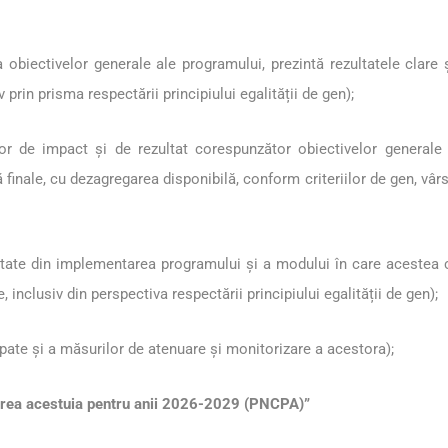
 obiectivelor generale ale programului, prezintă rezultatele clare ș
iv prin prisma respectării principiului egalității de gen);
or de impact și de rezultat corespunzător obiectivelor generale ș
intă finale, cu dezagregarea disponibilă, conform criteriilor de gen, v
ate din implementarea programului și a modului în care acestea con
, inclusiv din perspectiva respectării principiului egalității de gen);
ipate și a măsurilor de atenuare și monitorizare a acestora);
tarea acestuia pentru anii 2026-2029 (PNCPA)”