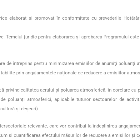
ice elaborat și promovat în conformitate cu prevederile Hotărârii
ive. Temeiul juridic pentru elaborarea și aprobarea Programului este s
re de întreprins pentru minimizarea emisiilor de anumiți poluanți a
c stabilite prin angajamentele naționale de reducere a emisiilor atmos
privind calitatea aerului și poluarea atmosferică, în corelare cu pri
e poluanți atmosferici, aplicabile tuturor sectoarelor de activi
icultură și deșeuri).
tersectoriale relevante, care vor contribui la îndeplinirea angajamen
m și cuantificarea efectului măsurilor de reducere a emisiilor și con