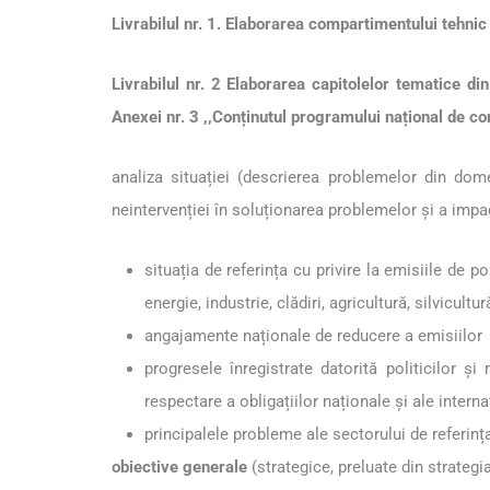
Livrabilul nr. 1. Elaborarea compartimentului tehni
Livrabilul nr. 2 Elaborarea capitolelor tematice d
Anexei nr. 3 ,,Conținutul programului național de co
analiza situației (descrierea problemelor din dom
neintervenției în soluționarea problemelor și a impac
situația de referința cu privire la emisiile de 
energie, industrie, clădiri, agricultură, silvicultur
angajamente naționale de reducere a emisiilor
progresele înregistrate datorită politicilor ș
respectare a obligațiilor naționale și ale intern
principalele probleme ale sectorului de referinț
obiective generale
(strategice, preluate din strateg