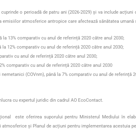
cuprinde o perioadă de patru ani (2026-2029) și va include acțiuni 
emisiilor atmosferice antropice care afectează sănătatea umană și 
nă la 13% comparativ cu anul de referință 2020 către anul 2030;
ă la 12% comparativ cu anul de referință 2020 către anul 2030;
rativ cu anul de referință 2020 către anul 2030;
2% comparativ cu anul de referință 2020 către anul 2030
li nemetanici (COVnm), până la 7% comparativ cu anul de referință 2
onlucra cu expertul juridic din cadrul AO EcoContact.
ațional este oferirea suporului pentru Ministerul Mediului în ela
ii atmosferice și Planul de acțiuni pentru implementarea acestuia p