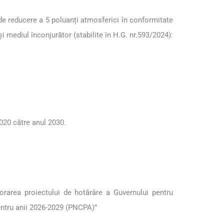
de reducere a 5 poluanți atmosferici în conformitate
mediul înconjurător (stabilite în H.G. nr.593/2024):
020 către anul 2030.
borarea proiectului de hotărâre a Guvernului pentru
entru anii 2026-2029 (PNCPA)”