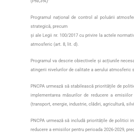
(PNCPA)”
Programul național de control al poluării atmosfer
strategică, precum
și ale Legii nr. 100/2017 cu privire la actele normat
atmosferic (art. 8, lit. d).
Programul va descrie obiectivele și acțiunile necesa
atingerii nivelurilor de calitate a aerului atmosferi
PNCPA urmează să stabilească prioritățile de politică 
implementarea măsurilor de reducere a emisiilor d
(transport, energie, industrie, clădiri, agricultură, silv
PNCPA urmează să includă prioritățile de politici in
reducere a emisiilor pentru perioada 2026-2029, precu