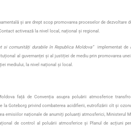
amentală și are drept scop promovarea proceselor de dezvoltare dura
ontact activează la nivel local, național și regional.
at si comunități durabile în Republica Moldova”
implementat de A
ituțional al guvernanței și al justiției de mediu prin promovarea une
iei mediului, la nivel național și local.
Moldova față de Convenția asupra poluării atmosferice transfron
e la Goteborg privind combaterea acidifierii, eutrofizării cît și ozon
a emisiilor naționale de anumiți poluanți atmosferici, Ministerul Me
ațional de control al poluării atmosferice și Planul de acțiuni p