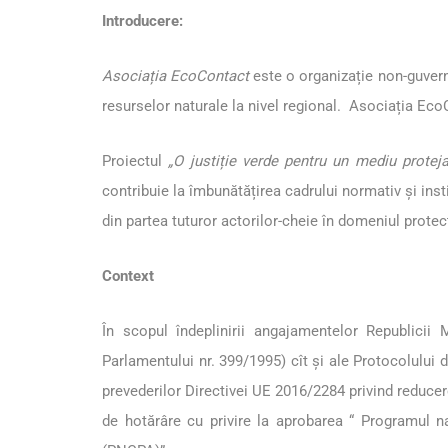
Introducere:
Asociația EcoContact
este o organizație non-guvern
resurselor naturale la nivel regional. Asociația EcoC
Proiectul
„O justiție verde pentru un mediu protej
contribuie la îmbunătățirea cadrului normativ și inst
din partea tuturor actorilor-cheie în domeniul protecț
Context
În scopul îndeplinirii angajamentelor Republicii 
Parlamentului nr. 399/1995) cît și ale Protocolului d
prevederilor Directivei UE 2016/2284 privind reducere
de hotărâre cu privire la aprobarea “ Programul n