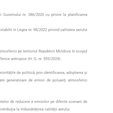
 Guvernului nr. 386/2020 cu privire la planificarea
tabilit în Legea nr. 98/2022 privind calitatea aerului
tmosferici pe teritoriul Republicii Moldova în scopul
ferice antropice (H. G. nr. 593/2024).
oritățile de politică, prin identificarea, adoptarea și
tate generatoare de emisii de poluanți atmosferici
telor de reducere a emisiilor pe diferite scenarii de
tribuția la îmbunătățirea calității aerului.