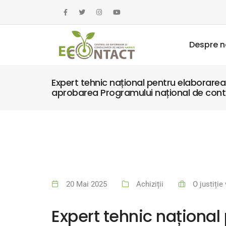
Despre n
Expert tehnic național pentru elaborarea
aprobarea Programului național de contr
20 Mai 2025
Achiziții
O justiți
Expert tehnic național