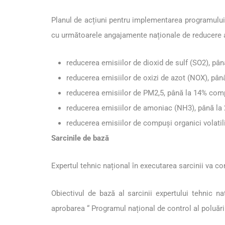
Planul de acțiuni pentru implementarea programului 
cu următoarele angajamente naționale de reducere a 
reducerea emisiilor de dioxid de sulf (SO2), pâ
reducerea emisiilor de oxizi de azot (NOX), pân
reducerea emisiilor de PM2,5, până la 14% compa
reducerea emisiilor de amoniac (NH3), până la 
reducerea emisiilor de compuși organici volati
Sarcinile de bază
Expertul tehnic național în executarea sarcinii va c
Obiectivul de bază al sarcinii expertului tehnic n
aprobarea “ Programul național de control al poluăr