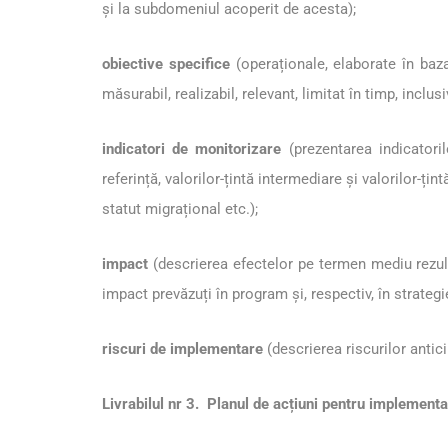
și la subdomeniul acoperit de acesta);
obiective specifice
(operaționale, elaborate în baza
măsurabil, realizabil, relevant, limitat în timp, inclus
indicatori de monitorizare
(prezentarea indicatoril
referință, valorilor-țintă intermediare și valorilor-ț
statut migrațional etc.);
impact
(descrierea efectelor pe termen mediu rezult
impact prevăzuți în program și, respectiv, în strategie
riscuri de implementare
(descrierea riscurilor antic
Livrabilul nr 3. Planul de acțiuni pentru implemen