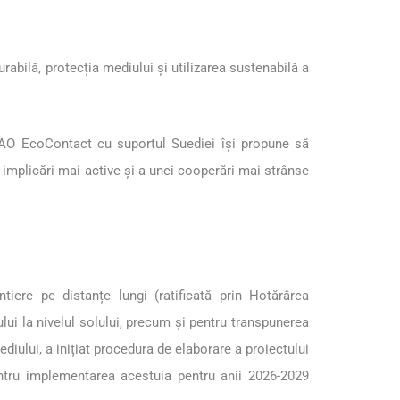
bilă, protecția mediului și utilizarea sustenabilă a
O EcoContact cu suportul Suediei își propune să
i implicări mai active și a unei cooperări mai strânse
tiere pe distanțe lungi (ratificată prin Hotărârea
ului la nivelul solului, precum și pentru transpunerea
diului, a inițiat procedura de elaborare a proiectului
entru implementarea acestuia pentru anii 2026-2029