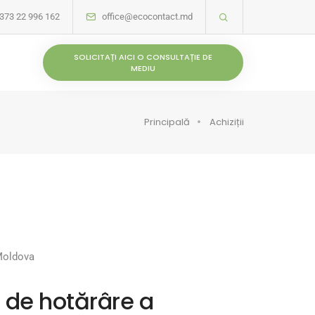
373 22 996 162
office@ecocontact.md
SOLICITAȚI AICI O CONSULTAȚIE DE
MEDIU
Principală
Achiziții
 Moldova
i de hotărâre a