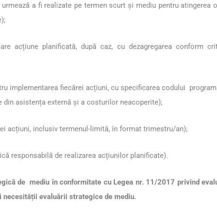
e urmează a fi realizate pe termen scurt și mediu pentru atingerea 
);
ecare acțiune planificată, după caz, cu dezagregarea conform cri
ru implementarea fiecărei acțiuni, cu specificarea codului programu
e din asistența externă și a costurilor neacoperite);
ei acțiuni, inclusiv termenul-limită, în format trimestru/an);
lică responsabilă de realizarea acțiunilor planificate).
rategică de mediu în conformitate cu Legea nr. 11/2017 privind eval
ii necesității evaluării strategice de mediu.