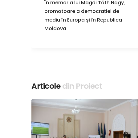
terea
În memoria lui Magdi Tóth Nagy,
6
promotoare a democrației de
ei.
mediu în Europa și în Republica
uli
Moldova
r
Articole
din Proiect