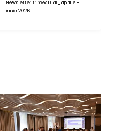
Newsletter trimestrial_aprilie -
Iord
iunie 2026
alea
de co
PRTR