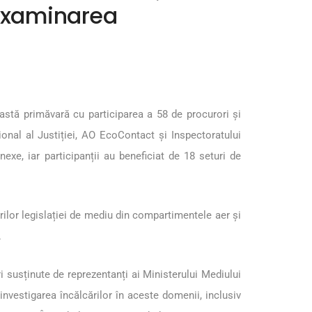
i examinarea
eastă primăvară cu participarea a 58 de procurori și
țional al Justiției, AO EcoContact și Inspectoratului
exe, iar participanții au beneficiat de 18 seturi de
cărilor legislației de mediu din compartimentele aer și
.
ri susținute de reprezentanți ai Ministerului Mediului
investigarea încălcărilor în aceste domenii, inclusiv