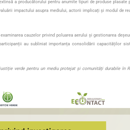
extinsă a producătorului pentru anumite tipuri de produse plasate p
uării impactului asupra mediului, actorii implicați și modul de rea
 examinarea cauzelor privind poluarea aerului și gestionarea deșeur
articipanții au subliniat importanța consolidării capacităților si
justiție verde pentru un mediu protejat și comunități durabile în