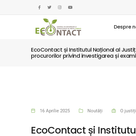
Despre n
EcoContact și Institutul Național al Justi
procurorilor privind investigarea și exam
16 Aprilie 2025
Noutăți
O justi
EcoContact și Institutu