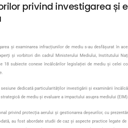
orilor privind investigarea ș
u
tigarea și examinarea infracțiunilor de mediu s-au desfășurat în ac
perți și vorbitori din cadrul Ministerului Mediului, Institutului Na
te 18 subiecte conexe încălcărilor legislației de mediu și celei con
e.
u o sesiune dedicată particularităților investigării și examinării încăl
e strategică de mediu și evaluare a impactului asupra mediului (EIM)
ional privind protecția aerului și gestionarea deșeurilor, cu prezentă
odată, au fost abordate studii de caz și aspecte practice legate de 