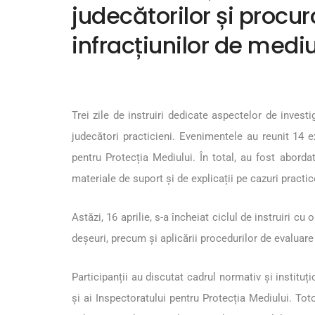
judecătorilor și procur
infracțiunilor de medi
Trei zile de instruiri dedicate aspectelor de inves
judecători practicieni. Evenimentele au reunit 14 ex
pentru Protecția Mediului. În total, au fost aborda
materiale de suport și de explicații pe cazuri practic
Astăzi, 16 aprilie, s-a încheiat ciclul de instruiri c
deșeuri, precum și aplicării procedurilor de evaluar
Participanții au discutat cadrul normativ și instituț
și ai Inspectoratului pentru Protecția Mediului. Tot