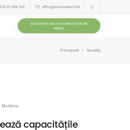
373 22 996 162
office@ecocontact.md
SOLICITAȚI AICI O CONSULTAȚIE DE
MEDIU
Principală
Noutăți
ca Moldova
idează capacitățile