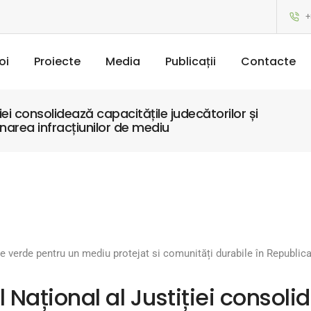
+
oi
Proiecte
Media
Publicații
Contacte
ției consolidează capacitățile judecătorilor și
inarea infracțiunilor de mediu
ție verde pentru un mediu protejat si comunități durabile în Republi
l Național al Justiției consol