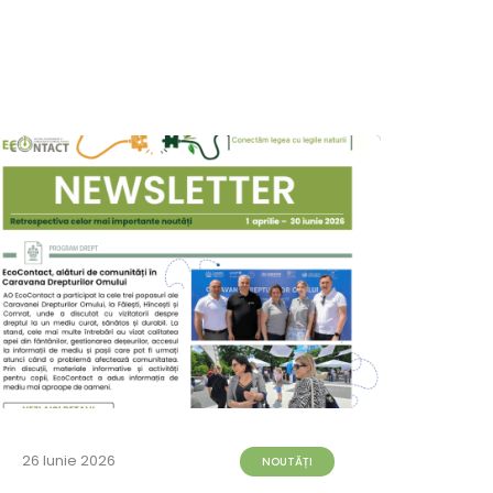
26 Iunie 2026
23 Iun
NOUTĂȚI