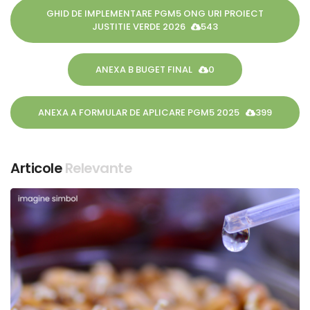
GHID DE IMPLEMENTARE PGM5 ONG URI PROIECT
JUSTITIE VERDE 2026
543
ANEXA B BUGET FINAL
0
ANEXA A FORMULAR DE APLICARE PGM5 2025
399
Articole
Relevante