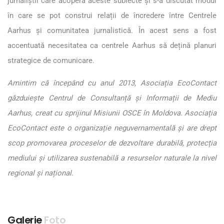
jurnaliștii care acoperă aceste subiecte și s-a discutat modul
în care se pot construi relații de încredere între Centrele
Aarhus și comunitatea jurnalistică. În acest sens a fost
accentuată necesitatea ca centrele Aarhus să dețină planuri
strategice de comunicare.
Amintim că începând cu anul 2013, Asociația EcoContact
găzduiește Centrul de Consultanță și Informații de Mediu
Aarhus, creat cu sprijinul Misiunii OSCE în Moldova. Asociația
EcoContact este o organizație neguvernamentală și are drept
scop promovarea proceselor de dezvoltare durabilă, protecția
mediului și utilizarea sustenabilă a resurselor naturale la nivel
regional și național.
Galerie
Foto