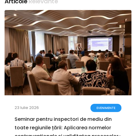
Articole
Relevante
23 Iulie 2026
EVENIMENTE
Seminar pentru inspectori de mediu din
toate regiunile țării: Aplicarea normelor