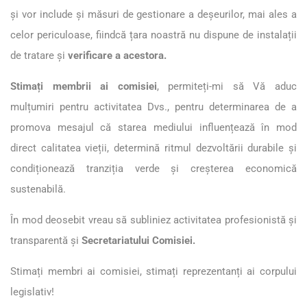
și vor include și măsuri de gestionare a deșeurilor, mai ales a
celor periculoase, fiindcă țara noastră nu dispune de instalații
de tratare și
verificare a acestora.
Stimați membrii ai comisiei
, permiteți-mi să Vă aduc
mulțumiri pentru activitatea Dvs., pentru determinarea de a
promova mesajul că starea mediului influențează în mod
direct calitatea vieții, determină ritmul dezvoltării durabile și
condiționează tranziția verde și creșterea economică
sustenabilă.
În mod deosebit vreau să subliniez activitatea profesionistă și
transparentă și
Secretariatului Comisiei.
Stimați membri ai comisiei, stimați reprezentanți ai corpului
legislativ!