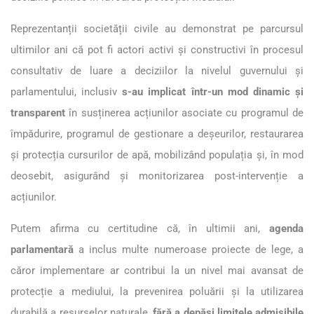
Reprezentanții societății civile au demonstrat pe parcursul
ultimilor ani că pot fi actori activi și constructivi în procesul
consultativ de luare a deciziilor la nivelul guvernului și
parlamentului, inclusiv
s-au implicat într-un mod dinamic și
transparent
în susținerea acțiunilor asociate cu programul de
împădurire, programul de gestionare a deșeurilor, restaurarea
și protecția cursurilor de apă, mobilizând populația și, în mod
deosebit, asigurând și monitorizarea post-intervenție a
acțiunilor.
Putem afirma cu certitudine că, în ultimii ani,
agenda
parlamentară
a inclus multe numeroase proiecte de lege, a
căror implementare ar contribui la un nivel mai avansat de
protecție a mediului, la prevenirea poluării și la utilizarea
durabilă a resurselor naturale,
fără a depăși limitele admisibile