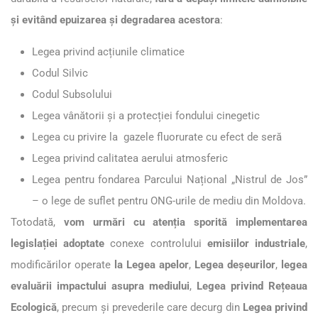
și evitând epuizarea şi degradarea acestora
:
Legea privind acțiunile climatice
Codul Silvic
Codul Subsolului
Legea vânătorii și a protecției fondului cinegetic
Legea cu privire la gazele fluorurate cu efect de seră
Legea privind calitatea aerului atmosferic
Legea pentru fondarea Parcului Național „Nistrul de Jos”
– o lege de suflet pentru ONG-urile de mediu din Moldova.
Totodată,
vom urmări cu atenția sporită implementarea
legislației adoptate
conexe controlului
emisiilor industriale
,
modificărilor operate
la Legea apelor
,
Legea deșeurilor
,
legea
evaluării impactului asupra mediului
,
Legea privind Rețeaua
Ecologică
, precum și prevederile care decurg din
Legea privind