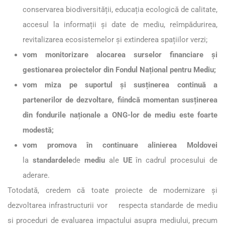
conservarea biodiversității, educația ecologică de calitate,
accesul la informații și date de mediu, reîmpădurirea,
revitalizarea ecosistemelor și extinderea spațiilor verzi;
vom monitorizare alocarea surselor financiare și
gestionarea proiectelor din Fondul Național pentru Mediu;
vom miza pe suportul și susținerea continuă a
partenerilor de dezvoltare, fiindcă momentan susținerea
din fondurile naționale a ONG-lor de mediu este foarte
modestă;
vom promova în continuare alinierea Moldovei
la
standardele
de
mediu
ale
UE
în cadrul procesului de
aderare.
Totodată, credem că toate proiecte de modernizare și
dezvoltarea infrastructurii vor respecta standarde de mediu
si proceduri de evaluarea impactului asupra mediului, precum