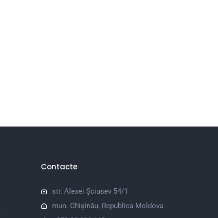
Contacte
str. Alexei Șciusev 54/1
mun. Chișinău, Republica Moldova
e