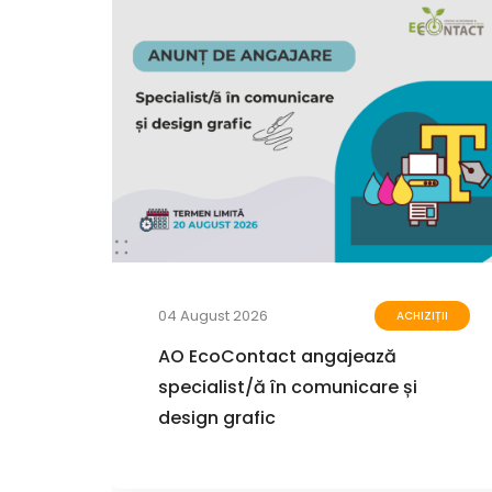
04 August 2026
TĂȚI
ACHIZIȚII
AO EcoContact angajează
sub-
specialist/ă în comunicare și
tact
design grafic