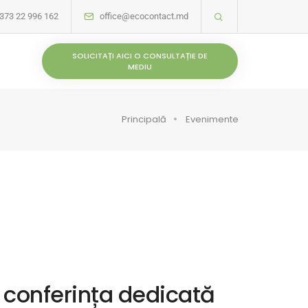
373 22 996 162
office@ecocontact.md
SOLICITAȚI AICI O CONSULTAȚIE DE
MEDIU
Principală
Evenimente
conferința dedicată