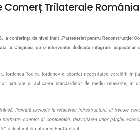
 de Comerț Trilaterale Român
6, la conferința de nivel înalt „Parteneriat pentru Reconstrucție: 
ă la Chișinău, cu o intervenție dedicată integrării aspectelor
r., Iordanca-Rodica Iordanov a abordat necesitatea corelării iniția
selor naturale și aplicarea standardelor de mediu relevante, în c
trânsă, limitată exclusiv la refacerea infrastructurii, ci trebuie co
u normativ coerent și comparabil, dezvoltarea unor pârghii econom
te
”, a declarat directoarea EcoContact.