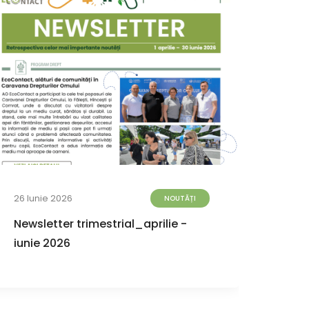
26 Iunie 2026
12 Iun
NOUTĂȚI
Newsletter trimestrial_aprilie -
Geog
iunie 2026
Româ
despr
terito