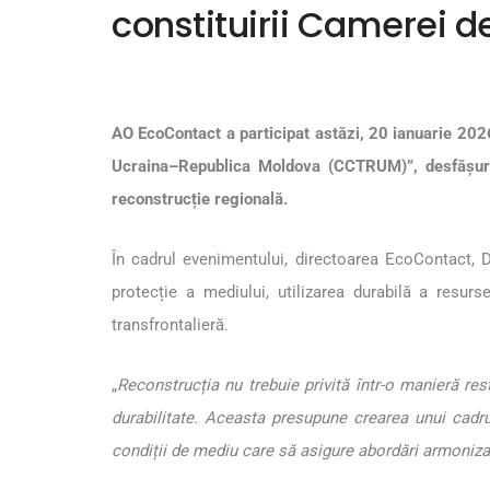
constituirii Camerei
AO EcoContact a participat astăzi, 20 ianuarie 202
Ucraina–Republica Moldova (CCTRUM)”, desfășurat
reconstrucție regională.
În cadrul evenimentului, directoarea EcoContact, D
protecție a mediului, utilizarea durabilă a resur
transfrontalieră.
„
Reconstrucția nu trebuie privită într-o manieră res
durabilitate. Aceasta presupune crearea unui cadr
condiții de mediu care să asigure abordări armoniza