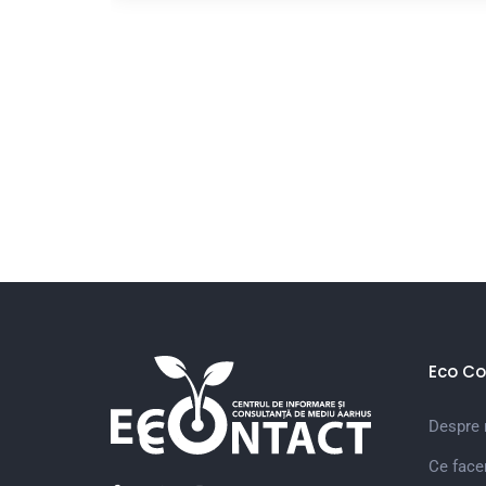
ub-
Eco Co
Despre 
Ce fac