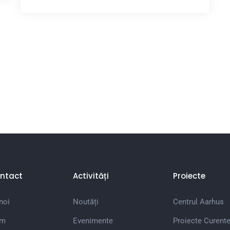
ntact
Activități
Proiecte
noi
Noutăți
Centrul Aarhus
em
Evenimente
Proiecte Curent