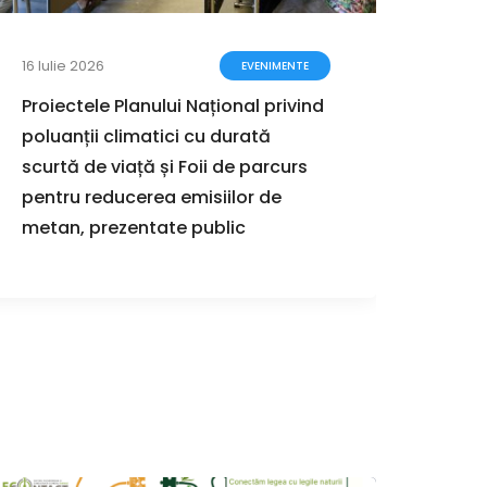
16 Iulie 2026
12 Iun
EVENIMENTE
Proiectele Planului Național privind
Geog
poluanții climatici cu durată
Româ
scurtă de viață și Foii de parcurs
despr
pentru reducerea emisiilor de
terito
metan, prezentate public