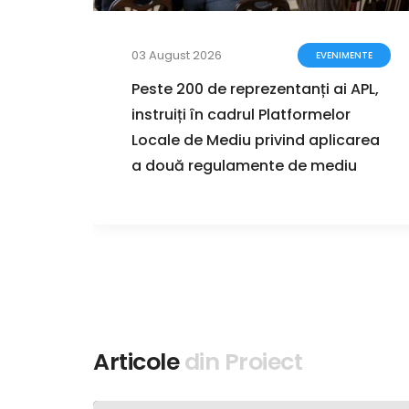
03 August 2026
ENTE
EVENIMENTE
a
Peste 200 de reprezentanți ai APL,
instruiți în cadrul Platformelor
i în
Locale de Mediu privind aplicarea
a două regulamente de mediu
Articole
din Proiect