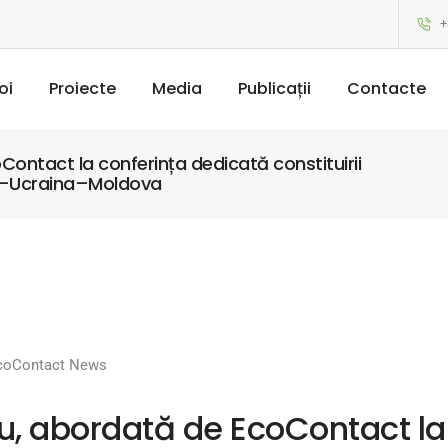
+
oi
Proiecte
Media
Publicații
Contacte
ntact la conferința dedicată constituirii
a–Ucraina–Moldova
coContact News
, abordată de EcoContact la 