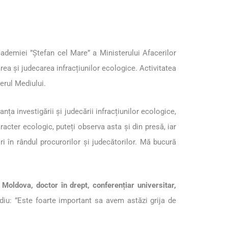
ademiei ”Ștefan cel Mare” a Ministerului Afacerilor
rea și judecarea infracțiunilor ecologice. Activitatea
erul Mediului.
anța investigării și judecării infracțiunilor ecologice,
cter ecologic, puteți observa asta și din presă, iar
ri în rândul procurorilor și judecătorilor. Mă bucură
Moldova, doctor în drept, conferențiar universitar,
mediu: ”Este foarte important sa avem astăzi grija de