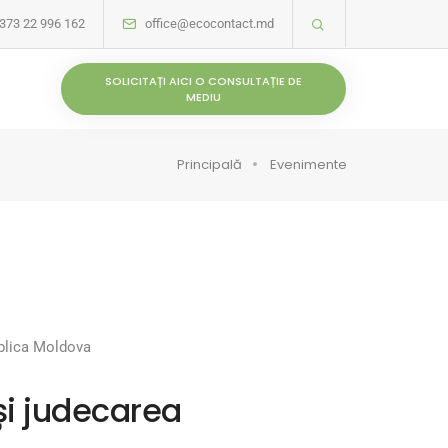
373 22 996 162
office@ecocontact.md
SOLICITAȚI AICI O CONSULTAȚIE DE
MEDIU
Principală
Evenimente
ublica Moldova
și judecarea