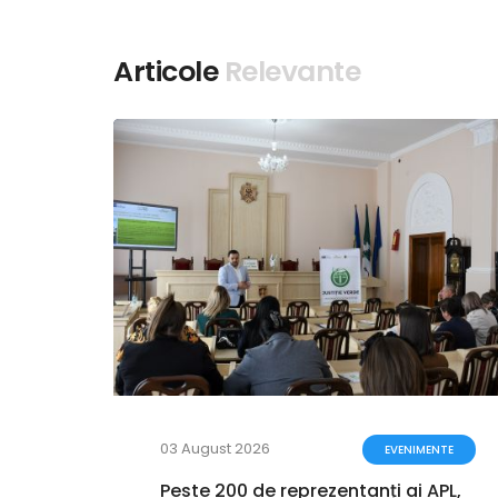
Articole
Relevante
03 August 2026
ENTE
EVENIMENTE
a
Peste 200 de reprezentanți ai APL,