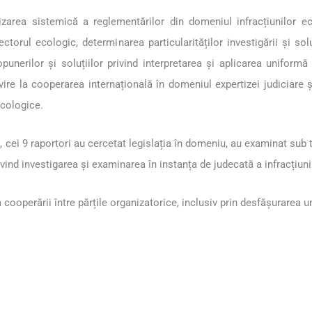
lizarea sistemică a reglementărilor din domeniul infracțiunilor eco
ectorul ecologic, determinarea particularităților investigării și s
opunerilor și soluțiilor privind interpretarea și aplicarea uniformă 
vire la cooperarea internațională în domeniul expertizei judiciare
 ecologice.
i, cei 9 raportori au cercetat legislația în domeniu, au examinat sub 
vind investigarea și examinarea în instanța de judecată a infracțiuni
 cooperării între părțile organizatorice, inclusiv prin desfășurarea un