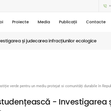
+
oi
Proiecte
Media
Publicații
Contacte
estigarea și judecarea infracțiunilor ecologice
ustiție verde pentru un mediu protejat si comunități durabile în Rep
-studențească - Investigarea 