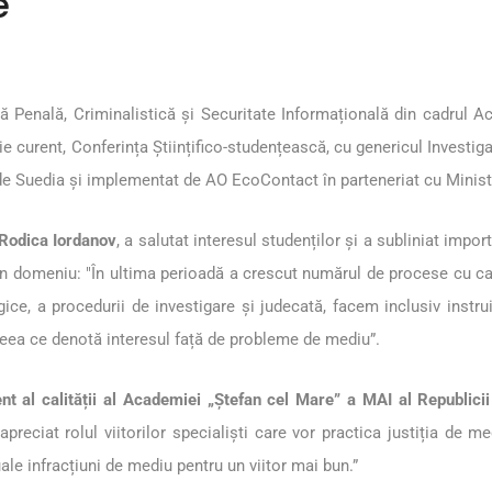
e
 Penală, Criminalistică și Securitate Informațională din cadrul Ac
ie curent, Conferința Științifico-studențească, cu genericul Investiga
de Suedia și implementat de AO EcoContact în parteneriat cu Minist
-Rodica Iordanov
, a salutat interesul studenților și a subliniat import
în domeniu: "În ultima perioadă a crescut numărul de procese cu cara
ice, a procedurii de investigare și judecată, facem inclusiv instrui
, ceea ce denotă interesul față de probleme de mediu”.
t al calității al Academiei „Ștefan cel Mare” a MAI al Republicii 
 apreciat rolul viitorilor specialiști care vor practica justiția de 
ale infracțiuni de mediu pentru un viitor mai bun.”