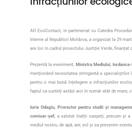
infracțiunilor ecologic
AO EcoContact, în parteneriat cu Catedra Procedură
Interne al Republicii Moldova, a organizat la 29 mart
are loc în cadrul proiectului Justiție
Verde,
finanțat 
Prezentă la eveniment,
Ministra Mediului, Iordanca
menționând necesitatea stringentă a specialiștilor 
pentru o mai bună înțelegere a infracțiunilor ecolog
faptul ca sunteți astăzi aici în număr atât de mare
Iurie Odagiu, Prorector pentru studii şi managemen
comisar-șef,
a salutat înalții oaspeți, precum și a
mediul nostru, de apă, aer, sol și sa prevenim eventu