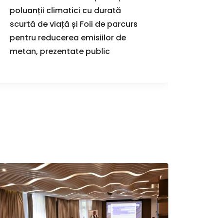
poluanții climatici cu durată
euro
scurtă de viață și Foii de parcurs
infra
pentru reducerea emisiilor de
la Co
metan, prezentate public
la U