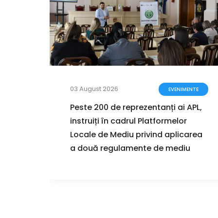
03 August 2026
ZIȚII
EVENIMENTE
zarea
Peste 200 de reprezentanți ai APL,
instruiți în cadrul Platformelor
ul
Locale de Mediu privind aplicarea
r de
a două regulamente de mediu