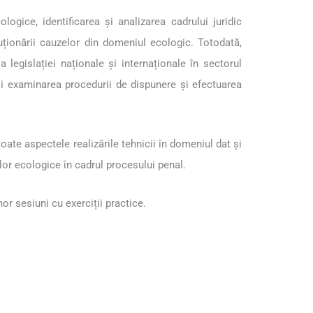
logice, identificarea și analizarea cadrului juridic
oluționării cauzelor din domeniul ecologic. Totodată,
a legislației naționale și internaționale în sectorul
 și examinarea procedurii de dispunere şi efectuarea
toate aspectele realizările tehnicii în domeniul dat şi
lor ecologice în cadrul procesului penal.
or sesiuni cu exerciții practice.