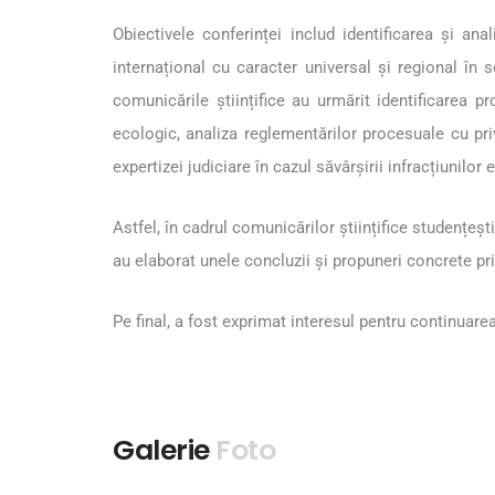
Obiectivele conferinței includ identificarea și ana
internațional cu caracter universal și regional în s
comunicările științifice au urmărit identificarea pr
ecologic, analiza reglementărilor procesuale cu pri
expertizei judiciare în cazul săvârșirii infracțiunilor
Astfel, în cadrul comunicărilor științifice studențeșt
au elaborat unele concluzii şi propuneri concrete pri
Pe final, a fost exprimat interesul pentru continuarea
Galerie
Foto