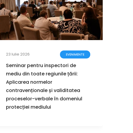
23 Iulie 2026
17 Iuli
EVENIMENTE
Seminar pentru inspectori de
Ghidu
mediu din toate regiunile țării:
proce
Aplicarea normelor
stra
contravenționale și validitatea
proceselor-verbale în domeniul
protecției mediului