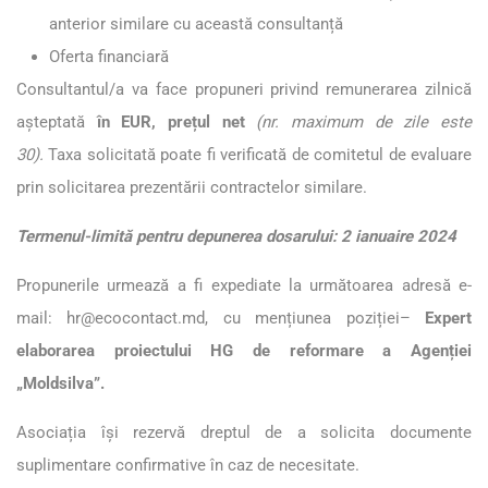
anterior similare cu această consultanță
Oferta financiară
Consultantul/a va face propuneri privind remunerarea zilnică
așteptată
în EUR, prețul net
(nr. maximum de zile este
30).
Taxa solicitată poate fi verificată de comitetul de evaluare
prin solicitarea prezentării contractelor similare.
Termenul-limită pentru depunerea dosarului: 2 ianuaire 2024
Propunerile urmează a fi expediate la următoarea adresă e-
mail:
hr@ecocontact.md
, cu mențiunea poziției–
Expert
elaborarea proiectului HG de reformare a Agenției
„Moldsilva”.
Asociația își rezervă dreptul de a solicita documente
suplimentare confirmative în caz de necesitate.