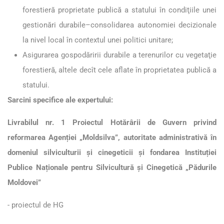
forestieră proprietate publică a statului în condiţiile unei
gestionări durabile–consolidarea autonomiei decizionale
la nivel local în contextul unei politici unitare;
Asigurarea gospodăririi durabile a terenurilor cu vegetaţie
forestieră, altele decît cele aflate în proprietatea publică a
statului.
Sarcini specifice ale expertului:
Livrabilul nr. 1
Proiectul Hotărârii de Guvern privind
reformarea Agenției „Moldsilva”, autoritate administrativă în
domeniul silviculturii și cinegeticii și fondarea Instituției
Publice Naționale pentru Silvicultură și Cinegetică „Pădurile
Moldovei”
- proiectul de HG