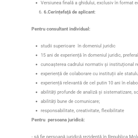
Versiunea finală a ghidului, exclusiv în format e
6.Cerințefaţă de aplicant
:
Pentru consultant individual:
studii superioare în domeniul juridic
15 ani de experiență în domeniul juridic, prefera
cunoașterea cadrului normativ și instituțional 
experiență de colaborare cu instituții ale statu
experiență relevantă de cel putin 10 ani în elab
abilități profunde de analiză şi sistematizare, sc
abilități bune de comunicare;
responsabilitate, creativitate, flexibilitate
Pentru persoana juridică:
-
să fie persoană juridică rezidentă în Republica Mold