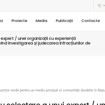
+
oi
Proiecte
Media
Publicații
Contacte
expert / unei organizații cu experiență
ind investigarea și judecarea infracțiunilor de
justiție verde pentru un mediu protejat si comunități durabile în Re