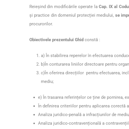
Reieșind din modificările operate la
Cap. IX al Codu
și practice din domeniul protecției mediului,
se impu
procurorilor.
Obiectivele prezentului Ghid
constă :
a) În stabilirea reperelor în efectuarea conduce
b)În conturarea liniilor directoare pentru orga
c)În oferirea direcțiilor pentru efectuarea, incl
mediu;
e) În trasarea referințelor ce ține de pornirea,
În definirea criteriilor pentru aplicarea corect
Analiza juridico-penală a infracțiunilor de mediu
Analiza juridico-contravențională a contravențiil