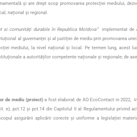
amentală și are drept scop promovarea protecției mediului, dezvolt
al, național și regional.
at si comunități durabile în Republica Moldova”
implementat de A
ituțional al guvernanței și al justiției de mediu prin promovarea une
cției mediului, la nivel național și local. Pe termen lung, a
cest lu
stituționale a autorităților competente naționale și regionale; de 
lor de mediu (proiect)
a fost elaborat de AO EcoContact in 2022, în co
it. e), pct.12 și pct.14 din Capitolul II al Regulamentului privind a
copul asigurării aplicării corecte și uniforme a legislației materi