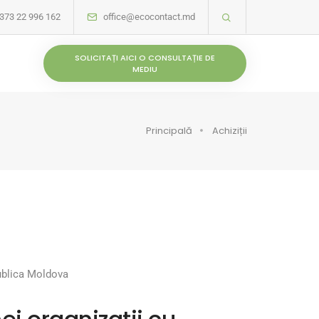
373 22 996 162
office@ecocontact.md
SOLICITAȚI AICI O CONSULTAȚIE DE
MEDIU
Principală
Achiziții
publica Moldova