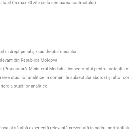
ditabil (în max 90 zile de la semnarea contractului)
bil în drept penal și/sau dreptul mediului
relevant din Republica Moldova
lui (Procuratură, Ministerul Mediului, Inspectoratul pentru protecția
orarea studiilor analitice în domeniile subiectului abordat și altor d
riere a studiilor analitice
ova și să aibă experiență relevantă prezentată în cadrul portofoliulu