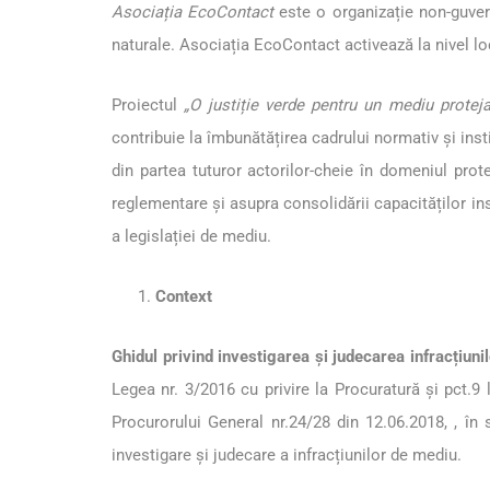
Asociația EcoContact
este o organizație non-guvern
naturale. Asociația EcoContact activează la nivel loc
Proiectul
„O justiție verde pentru un mediu protej
contribuie la îmbunătățirea cadrului normativ și inst
din partea tuturor actorilor-cheie în domeniul prote
reglementare și asupra consolidării capacităților in
a legislației de mediu.
Context
Ghidul privind investigarea și judecarea infracțiuni
Legea nr. 3/2016 cu privire la Procuratură și pct.9 l
Procurorului General nr.24/28 din 12.06.2018, , în s
investigare și judecare a infracțiunilor de mediu.