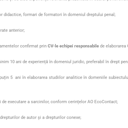
 didactice, formari de formatori în domeniul dreptului penal;
rate anterior;
ajamentelor confirmat prin
CV-le echipei responsabile
de elaborarea 
inim 10 ani de experiență în domeniul juridic, preferabil în drept pe
țin 5 ani în elaborarea studiilor analitice în domeniile subiectulu
și de executare a sarcinilor, conform cerințelor AO EcoContact;
repturilor de autor și a drepturilor conexe;