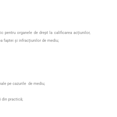
c pentru organele de drept la calificarea acțiunilor,
ea faptei și infracțiunilor de mediu;
penale pe cazurile de mediu;
i din practică;