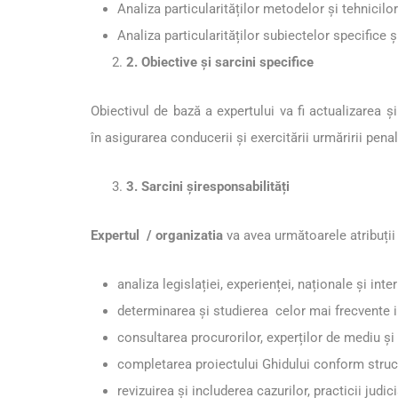
Analiza particularităților metodelor și tehnicilo
Analiza particularităților subiectelor specifice 
2. Obiective și sarcini specifice
Obiectivul de bază a expertului va fi actualizarea ș
în asigurarea conducerii şi exercitării urmăririi pena
3. Sarcini șiresponsabilități
Expertul / organizatia
va avea următoarele atribuții 
analiza legislației, experienței, naționale și int
determinarea și studierea celor mai frecvente i
consultarea procurorilor, experților de mediu și i
completarea proiectului Ghidului conform struct
revizuirea și includerea cazurilor, practicii jud