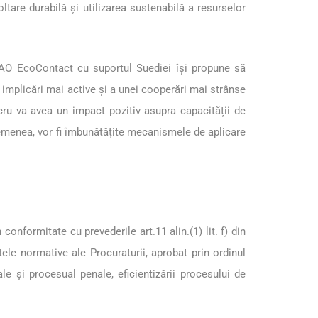
are durabilă și utilizarea sustenabilă a resurselor
O EcoContact cu suportul Suediei își propune să
i implicări mai active și a unei cooperări mai strânse
cru va avea un impact pozitiv asupra capacității de
asemenea, vor fi îmbunătățite mecanismele de aplicare
nformitate cu prevederile art.11 alin.(1) lit. f) din
ctele normative ale Procuraturii, aprobat prin ordinul
ale și procesual penale, eficientizării procesului de