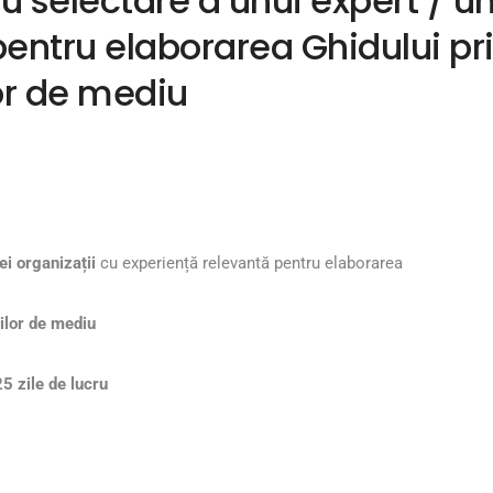
 selectare a unui expert / un
entru elaborarea Ghidului pri
or de mediu
ei organizații
cu experiență relevantă pentru elaborarea
nilor de mediu
25 zile de lucru