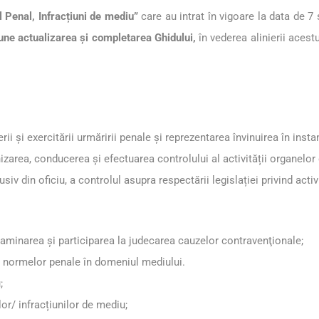
l Penal, Infracțiuni de mediu”
care au intrat în vigoare la data de 7
ne actualizarea și completarea Ghidului,
în vederea alinierii acestui
rii şi exercitării urmăririi penale şi reprezentarea învinuirea în ins
nizarea, conducerea şi efectuarea controlului al activității organelor
usiv din oficiu, a controlul asupra respectării legislației privind acti
 examinarea şi participarea la judecarea cauzelor contravenţionale;
ă a normelor penale în domeniul mediului.
;
or/ infracțiunilor de mediu;