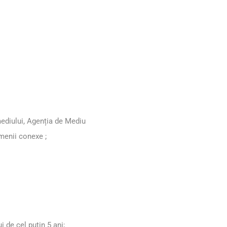
 mediului, Agenția de Mediu
omenii conexe ;
i de cel puțin 5 ani;