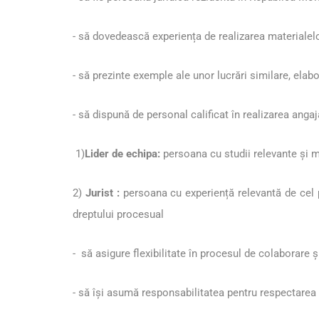
-
să dovedească experiența de realizarea materialelor
-
să prezinte exemple ale unor lucrări similare, elabo
-
să dispună de personal calificat în realizarea ang
1)
Lider de echipa:
persoana cu studii relevante și m
2)
Jurist :
persoana cu experiență relevantă de cel pu
dreptului procesual
-
să asigure flexibilitate în procesul de colaborare 
-
să își asumă responsabilitatea pentru respectarea d