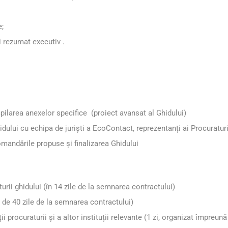
e;
i rezumat executiv .
mpilarea anexelor specifice (proiect avansat al Ghidului)
idului cu echipa de juriști a EcoContact, reprezentanți ai Procuraturii
comandările propuse și finalizarea Ghidului
urii ghidului (în 14 zile de la semnarea contractului)
 de 40 zile de la semnarea contractului)
i procuraturii și a altor instituții relevante (1 zi, organizat împreun