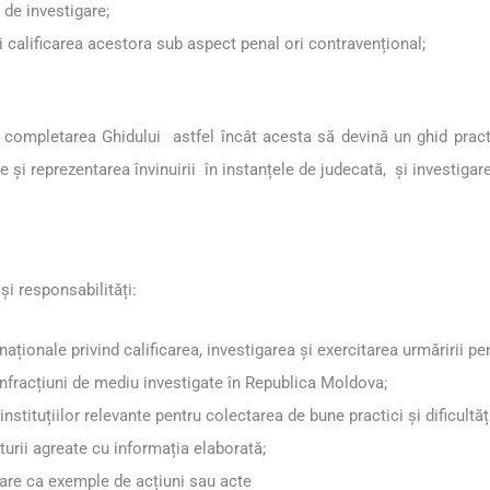
r de investigare;
și calificarea acestora sub aspect penal ori contravențional;
i completarea Ghidului astfel încât acesta să devină un ghid practi
le şi reprezentarea învinuirii în instanțele de judecată, și investigar
și responsabilități:
ernaționale privind calificarea, investigarea și exercitarea urmăririi 
nfracțiuni de mediu investigate în Republica Moldova;
nstituțiilor relevante pentru colectarea de bune practici și dificultăț
urii agreate cu informația elaborată;
iciare ca exemple de acțiuni sau acte