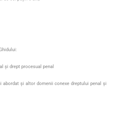
Ghidului:
nal și drept procesual penal
i abordat și altor domenii conexe dreptului penal și