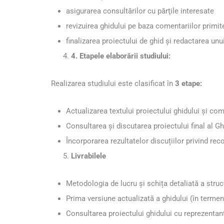
asigurarea consultărilor cu părţile interesate
revizuirea ghidului pe baza comentariilor primit
finalizarea proiectului de ghid și redactarea unu
4. Etapele elaborării studiului:
Realizarea studiului este clasificat în
3 etape:
Actualizarea textului proiectului ghidului și co
Consultarea și discutarea proiectului final al Gh
Încorporarea rezultatelor discuțiilor privind re
Livrabilele
Metodologia de lucru și schița detaliată a struct
Prima versiune actualizată a ghidului (în termen
Consultarea proiectului ghidului cu reprezentanți