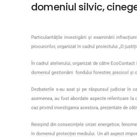
domeniul silvic, cinege
Particularitățile investigării și examinării infracțiu
procurorilor, organizat în cadrul proiectului „O just
În cadrul atelierului, organizat de către EcoContact î
domeniul gestionării fondului forestier, piscicol și 
Dezbaterile s-au axat și pe răspunsul judiciar în c
asemenea, au fost abordate aspecte referitoare la cad
caz privind investigarea acestora, prezentate de cătr
Reieșind din consecințele crizei energetice, fenomenu
în domeniul protecției mediului. Un alt aspect impor