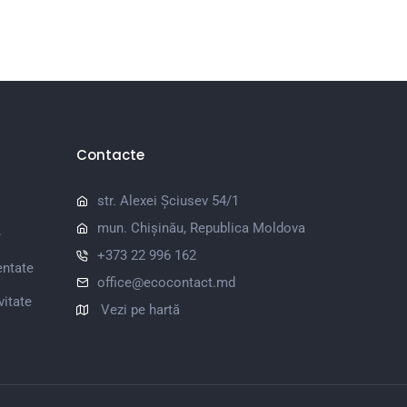
Contacte
str. Alexei Șciusev 54/1
mun. Chișinău, Republica Moldova
e
+373 22 996 162
entate
office@ecocontact.md
vitate
Vezi pe hartă