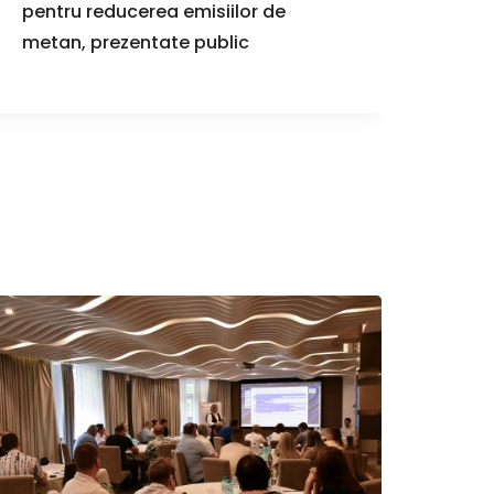
pentru reducerea emisiilor de
la Co
metan, prezentate public
la U