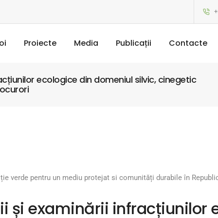
+
oi
Proiecte
Media
Publicații
Contacte
acțiunilor ecologice din domeniul silvic, cinegetic
rocurori
iție verde pentru un mediu protejat si comunități durabile în Repub
i și examinării infracțiunilor