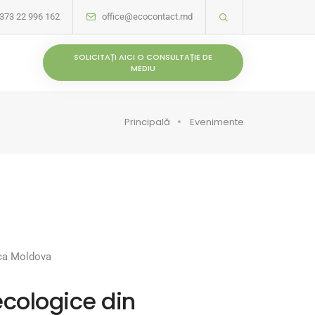
373 22 996 162
office@ecocontact.md
SOLICITAȚI AICI O CONSULTAȚIE DE
MEDIU
Principală
Evenimente
lica Moldova
 ecologice din