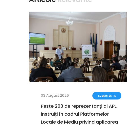
03 August 2026
ENTE
EVENIMENTE
a
Peste 200 de reprezentanți ai APL,
instruiți în cadrul Platformelor
i în
Locale de Mediu privind aplicarea