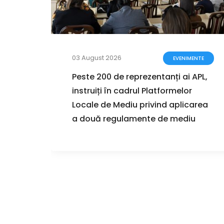
03 August 2026
ZIȚII
EVENIMENTE
zarea
Peste 200 de reprezentanți ai APL,
instruiți în cadrul Platformelor
ul
Locale de Mediu privind aplicarea
r de
a două regulamente de mediu