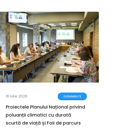
16 Iulie 2026
12 Iun
EVENIMENTE
Proiectele Planului Național privind
Justi
poluanții climatici cu durată
euro
scurtă de viață și Foii de parcurs
infra