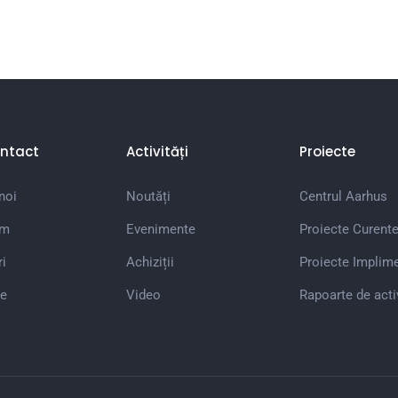
ntact
Activități
Proiecte
noi
Noutăți
Centrul Aarhus
em
Evenimente
Proiecte Curent
i
Achiziții
Proiecte Implim
e
Video
Rapoarte de acti