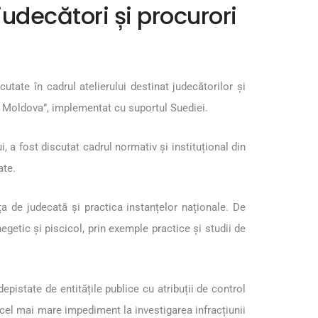
judecători și procurori
scutate în cadrul atelierului destinat judecătorilor și
ica Moldova”, implementat cu suportul Suediei.
i, a fost discutat cadrul normativ și instituțional din
ate.
ța de judecată și practica instanțelor naționale. De
egetic și piscicol, prin exemple practice și studii de
epistate de entitățile publice cu atribuții de control
 cel mai mare impediment la investigarea infracțiunii