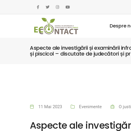
Despre n
Aspecte ale investigării și examinării infr
și piscicol – discutate de judecători și p
11 Mai 2023
Evenimente
O just
Aspecte ale investigări