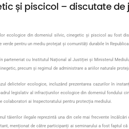
tic și piscicol – discutate de 
nilor ecologice din domeniul silvic, cinegetic și piscicol au fost di
iție verde pentru un mediu protejat și comunități durabile în Republ
n parteneriat cu Institutul Național al Justiției și Ministerul Mediulu
cinegetic, precum și regimul de administrare a ariilor naturale protej
azul delictelor ecologice, incluzând prezentarea cazurilor în instan
rul legislativ al infracțiunilor ecologice din domeniul fondului cin
e colaboratori ai Inspectoratului pentru protecția mediului.
l tăierilor ilegale reprezintă una din cele mai frecvente încălcări d
tant, menționat de către participanți ai seminarului a fost faptul că