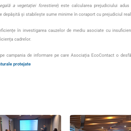
legală a vegetației forestiere
) este calcularea prejudiciului adu
e depășită și stabilește sume minime în coraport cu prejudiciul real
eficiențe în investigarea cauzelor de mediu asociate cu insuficiența
ficiența cadrelor.
siv pe campania de informare pe care Asociația EcoContact o desfă
aturale protejate