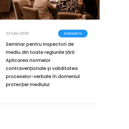
23 Iulie 2026
17 Iuli
EVENIMENTE
Seminar pentru inspectori de
Ghidu
mediu din toate regiunile țării:
proce
Aplicarea normelor
stra
contravenționale și validitatea
proceselor-verbale în domeniul
protecției mediului