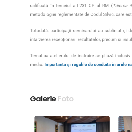
calificată în temeiul art.231 CP al RM (
Tăierea i
metodologiei reglementate de Codul Silvic, care est
Totodată, participații seminarului au subliniat și d
întârzierea recepționării rezultatelor, precum și insu
Tematica atelierului de instruire se pliază inclu
mediu:
Importanța și regulile de conduită în ariile n
Galerie
Foto