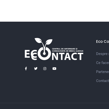
Eco Co
Despre 
Ce fac
Partener
Contact