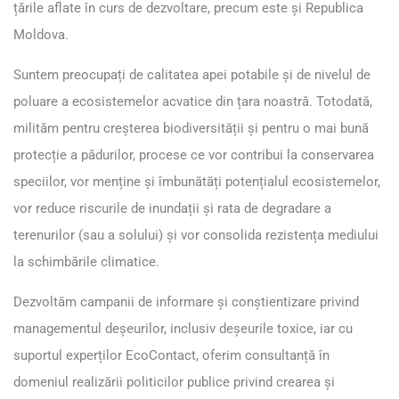
țările aflate în curs de dezvoltare, precum este și Republica
Moldova.
Suntem preocupați de calitatea apei potabile și de nivelul de
poluare a ecosistemelor acvatice din țara noastră. Totodată,
milităm pentru creșterea biodiversității și pentru o mai bună
protecție a pădurilor, procese ce vor contribui la conservarea
speciilor, vor menține și îmbunătăți potențialul ecosistemelor,
vor reduce riscurile de inundații și rata de degradare a
terenurilor (sau a solului) și vor consolida rezistența mediului
la schimbările climatice.
Dezvoltăm campanii de informare şi conștientizare privind
managementul deșeurilor, inclusiv deșeurile toxice, iar cu
suportul experților EcoContact, oferim consultanță în
domeniul realizării politicilor publice privind crearea şi